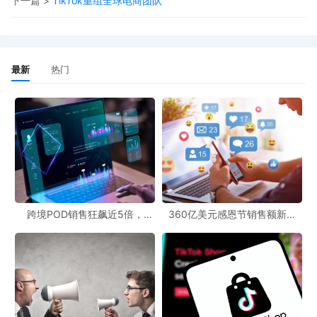
下一篇 >
TikTok重组全球电商团队
促销代码的联合赞助政策
最新
热门
固定费用
跨境POD销售狂飙近5倍，
360亿美元感恩节销售额新纪
POD123助力卖家快速入局
录，POD123网站引领卖家爆单
新风潮！