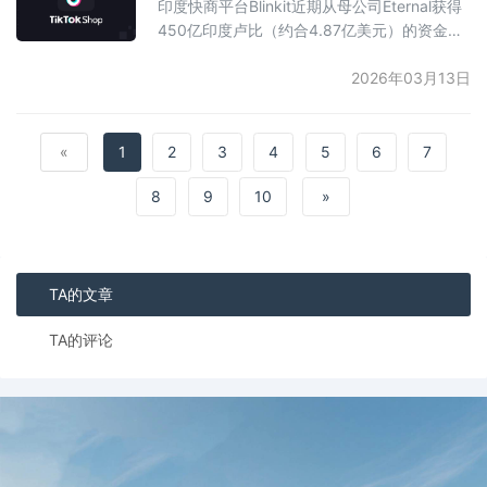
印度快商平台Blinkit近期从母公司Eternal获得
第三大化妆品市场，预计到2030年将保持约
450亿印度卢比（约合4.87亿美元）的资金注
8%的年均增长，
入。这是Eternal在2026年对Blinkit的首笔投
资，此前在2025年已向该业务投入2860亿卢
2026年03月13日
比。此次资金将支持Blinkit从原有平台模式向
库存主导模式转型，旨在实现自主定价、提升
利润空间，并改善单位经济效益，使其佣金率
«
1
2
3
4
5
6
7
接近竞争对手Zepto（约23%）。此外，资金
8
9
10
»
还将用于业务扩张，计
TA的文章
TA的评论