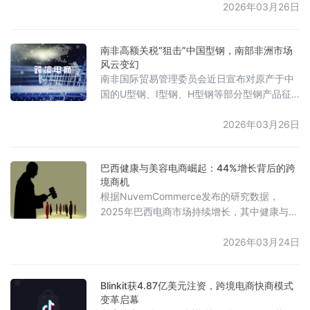
年巴西活跃在线商店数量首次出现下降，从
2026年03月26日
2024年的224万家减少至210万家。报告指
出，这一变化并非市场萎缩，而是竞争加剧、
南非高额关税“狙击”中国型钢，南部非洲市场
运营要求提升后的自然出清与整合。市场结构
风云变幻
呈现出三大新趋势：一是高度地理集中，圣保
南非国际贸易管理委员会近日宣布对原产于中
罗州占据了全国近58%的网店；二是产品向低
国的U型钢、I型钢、H型钢等部分型钢产品征
客单价倾斜，主要销售
收高达74.98%的反倾销税，该税率适用于南部
非洲关税同盟的所有五个成员国。此前的调查
2026年03月26日
显示，中国建筑结构钢曾占南非同类钢材进口
的73%。此外，委员会还对来自中国大陆、中
巴西健康与美容电商崛起：44%增长背后的跨
国台湾地区及日本的特定热轧合金钢扁轧制品
境商机
作出反倾销肯定性终裁，多家中国钢企将分别
根据NuvemCommerce发布的研究数据，
面临6.99%至47.92%不等的反倾销税。南非钢
2025年巴西电商市场持续增长，其中健康与美
铁企业表示，高额进口
容类目表现尤为突出，销售额达到7.91亿雷亚
尔，同比增长44%，成为仅次于时尚类目的高
2026年03月24日
增长板块。研究指出，该品类的快速增长得益
于DTC（直接面向消费者）模式的加速普及，
Blinkit获4.87亿美元注资，跨境电商快商模式
该模式有助于品牌更好地掌控利润、用户体验
变革启幕
及创新节奏。同时，巴西在2025年已成为全球