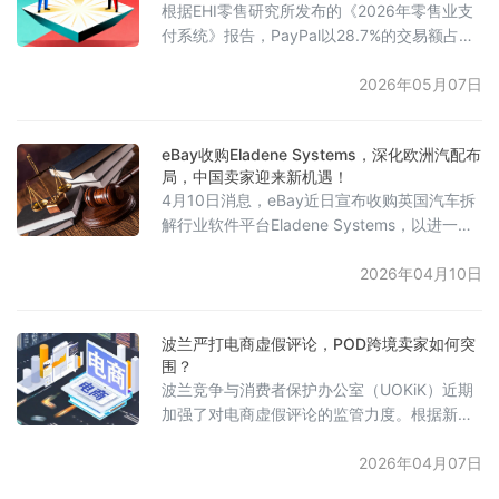
根据EHI零售研究所发布的《2026年零售业支
保障，仍建议避免通过该海峡。未来是否恢复
付系统》报告，PayPal以28.7%的交易额占比
订舱将根据实时风险评估决定。此次暂
继续稳居德国电商支付方式首位，其次为“按发
票购买”模式，占比26.1%。曾经流行的银行直
2026年05月07日
接扣款（Lastschrift）大幅下降近3个百分点，
降至14.4%；信用卡与国际借记卡为增长最快
eBay收购Eladene Systems，深化欧洲汽配布
的支付方式，上升1.4个百分点，达到13.7%。
局，中国卖家迎来新机遇！
Apple Pay以1.3%的占比首次独立列入排名，
4月10日消息，eBay近日宣布收购英国汽车拆
而亚马逊支付与礼品
解行业软件平台Eladene Systems，以进一步
强化其在汽摩配品类的战略布局与服务体系。
Eladene Systems主要为拆车企业提供基于云
2026年04月10日
端的拆解场管理系统（DMS）以及零部件刊登
解决方案。通过此次收购，eBay将整合英国本
波兰严打电商虚假评论，POD跨境卖家如何突
地的拆车件供给与车辆数据能力，从而在平台
围？
上提供更丰富的零部件供应，提升车型适配的
波兰竞争与消费者保护办公室（UOKiK）近期
精准度与交易效率，为买卖双方带来更加高效
加强了对电商虚假评论的监管力度。根据新
规，存在操纵评论行为的企业，最高可被处以
年营业额10%的罚款；若无法提供评论真实性
2026年04月07日
的技术证明，也可能面临4%的罚款。企业管理