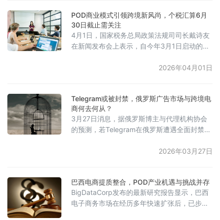
者个人同样需承担责任，最高可罚200万兹罗
POD商业模式引领跨境新风尚，个税汇算6月
提。此次监管与欧盟《数字服务法案》
30日截止需关注
（DSA）的透明度报告要求同步，要求亚马
4月1日，国家税务总局政策法规司司长戴诗友
逊、Booking、Zalando、Allegro等主要平台
在新闻发布会上表示，自今年3月1日启动的个
定期提交报告。若平
人所得税年度汇算工作运行平稳。截至目前，
已有超过7000万纳税人依法申请退税，同时超
2026年04月01日
过500万纳税人已自行办理补税申报。年度汇
算将持续至6月30日，纳税人可合理安排时间
Telegram或被封禁，俄罗斯广告市场与跨境电
分批办理。戴诗友提醒，有退税的纳税人应及
商何去何从？
时领取，需补税的纳税人须在规定期限内完成
3月27日消息，据俄罗斯博主与代理机构协会
申报和缴款，以免逾期产生滞纳金。他强调，
的预测，若Telegram在俄罗斯遭遇全面封禁，
依据税法规定，居民个人从境内
其广告市场规模预计在2026年底前将缩水一
半。该协会目前估计，俄罗斯在Telegram平台
2026年03月27日
上的广告市场总规模为600亿卢布。此前，俄
罗斯联邦反垄断局发布了补充说明，提供了
巴西电商提质整合，POD产业机遇与挑战并存
Telegram和YouTube平台广告发布的监管豁免
BigDataCorp发布的最新研究报告显示，巴西
期，直至2026年底。然而，广告服务商
电子商务市场在经历多年快速扩张后，已步入
CloudBuying的数据显示，在2月份俄罗斯
质量与整合并行的成熟阶段。数据显示，2026