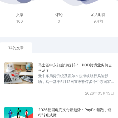
文章
评论
加入时间
100
0
9月前
TA的文章
马士基中东订舱“急刹车”，POD跨境业务何去
何从？
受中东局势升级及霍尔木兹海峡航行风险影
响，马士基于5月12日宣布暂停多个中东国家
及波斯湾港口的新订舱业务，并对相关货物加
收最高3800美元/柜的紧急运费。公司表示当
2026年05月15日
前局势高度动态且极不稳定，正持续评估区域
安全风险，强调船员、船舶及货物安全为首要
2026德国电商支付新趋势：PayPal领跑，银
优先事项。尽管存在美伊临时停火消息，但局
行转账式微
势影响有限，霍尔木兹海峡航行安全尚未充分