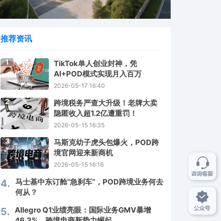
推荐资讯
1
TikTok单人创业封神，凭
AI+POD模式实现月入百万
2026-05-17 16:40
2
跨境税务严查大升级！老牌大卖
隐匿收入超1.2亿遭重罚！
2026-05-15 16:35
3
马斯克幼子虎头包爆火，POD跨
境官网迎来新商机
2026-05-15 16:16
马士基中东订舱“急刹车”，POD跨境业务何去
4.
何从？
Allegro Q1业绩亮眼：国际业务GMV暴增
5.
46.3%，跨境电商新势力崛起