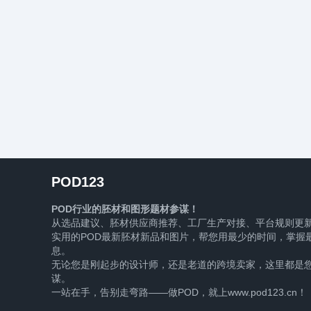
POD123
POD行业的胚材和图形题材参谋！
从选品建议、胚材供应商推荐、工厂生产对接、平台规则更
实用的POD最新胚材新品和图片，帮您用最少的时间，掌握最
息。
无论您是刚起步的设计师，还是老道的跨境卖家，这里都是您
谋。
一站在手，告别走弯路——做POD，就上www.pod123.cn！