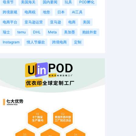
母亲节
美国海关
国内要闻
玩具
POD孵化
跨境新规
电商税
地垫
日本
AI工具
电商平台
亚马逊运营
亚马逊
电商
美国
瑞士
temu
DHL
Meta
美加墨
抱娃外套
Instagram
情人节爆款
跨境电商
定制