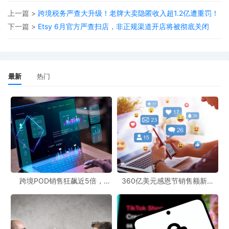
上一篇 >
跨境税务严查大升级！老牌大卖隐匿收入超1.2亿遭重罚！
下一篇 >
Etsy 6月官方严查扫店，非正规渠道开店将被彻底关闭
最新
热门
运营全程用
AI
高效赋能：用
AI
批量生成引流短视频，精准打造不同场
景下的产品使用画面，单条视频最高播放量直冲190万，轻松引爆流
量；产品图案也完全靠
AI
设计完成，省去设计师高额成本，还能快
速迭代款式、贴合海外审美，避开同质化内卷。
像这样单人百万营收的奇迹，普通人如何复刻？答案很简单：无需
跨境POD销售狂飙近5倍，
360亿美元感恩节销售额新纪
POD123助力卖家快速入局
录，POD123网站引领卖家爆单
复杂操作，只需要一个网站，就能轻松落地。
新风潮！
UinPOD优衣印全球定制公司作为POD源头工厂，在全球多个国家均
有布局，还有超丰富的产品供你选择，
TikTok
、TEMU、亚马逊、独