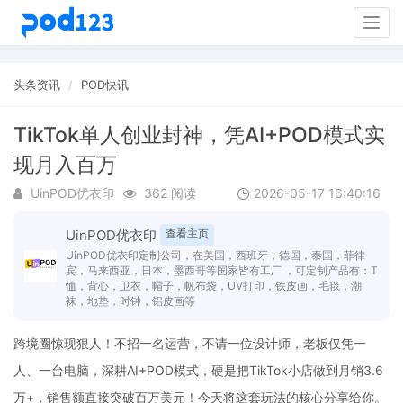
Togg
navig
头条资讯
POD快讯
TikTok单人创业封神，凭AI+POD模式实
现月入百万
UinPOD优衣印
362 阅读
2026-05-17 16:40:16
UinPOD优衣印
查看主页
UinPOD优衣印定制公司，在美国，西班牙，德国，泰国，菲律
宾，马来西亚，日本，墨西哥等国家皆有工厂 ，可定制产品有：T
恤，背心，卫衣，帽子，帆布袋，UV打印，铁皮画，毛毯，潮
袜，地垫，时钟，铝皮画等
跨境圈惊现狠人！不招一名运营，不请一位设计师，老板仅凭一
人、一台电脑，深耕AI+POD模式，硬是把TikTok小店做到月销3.6
万+，销售额直接突破百万美元！今天将这套玩法的核心分享给你。