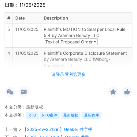
日期：11/05/2025
#
Date
Description
5
11/05/2025
Plaintiff's MOTION to Seal per Local Rule
5.4 by Aramara Beauty LLC.
4
11/05/2025
Plaintiff's Corporate Disclosure Statement
by Aramara Beauty LLC (Wiborg-
Rodriguez, T.)
请登录后浏览更多
3
11/04/2025
FORM AO 120 SENT TO DIRECTOR OF
U.S. PATENT AND TRADEMARK
2
11/04/2025
Clerks Notice of Judge Assignment to
Senior Judge Paul C. Huck. Pursuant to 28
本文分类：
最新版权
USC 636(c), the parties are hereby
本文标签：
RTO
RTO案件
最新版权
最新案件
notified that the U.S. Magistrate Judge
Lauren F. Louis is available to handle any
上一篇 >
【2025-cv-25129 】Geeker 井字棋
or all proceedings in this case. If agreed,