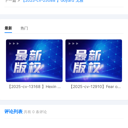
下一篇 >
【2025-cv-25088 】Goyard 戈雅
parties should complete and file the
Consent form found on our website. It is
not necessary to file a document
indicating lack of consent.
1
11/04/2025
COMPLAINT FOR DAMAGES AND
最新
热门
INJUNCTIVE RELIEF against All
Defendants. Filing fees $ 405.00 receipt
number AFLSDC-18924488, filed by
Aramara Beauty LLC.
【2025-cv-13168 】Hexin 塑
【2025-cv-12910】Fear of
身衣
God 潮牌
评论列表
共有
0
条评论