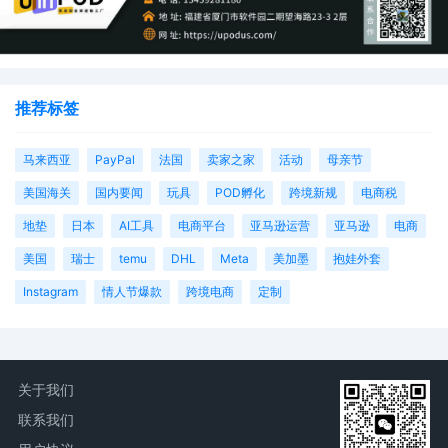
推荐标签
马来西亚
PayPal
法国
卖家之家
活动
母亲节
美国海关
国内要闻
玩具
POD孵化
跨境新规
电商税
地垫
日本
AI工具
电商平台
亚马逊运营
亚马逊
电商
美国
瑞士
temu
DHL
Meta
美加墨
抱娃外套
Instagram
情人节爆款
跨境电商
定制
关于我们
联系我们