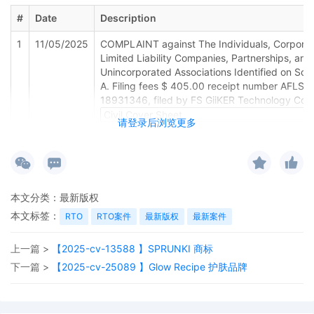
#
Date
Description
1
11/05/2025
COMPLAINT against The Individuals, Corporat
Limited Liability Companies, Partnerships, and
Unincorporated Associations Identified on Sch
A. Filing fees $ 405.00 receipt number AFLSD
18931346, filed by FS GiiKER Technology Co. 
请登录后浏览更多
本文分类：
最新版权
本文标签：
RTO
RTO案件
最新版权
最新案件
上一篇 >
【2025-cv-13588 】SPRUNKI 商标
下一篇 >
【2025-cv-25089 】Glow Recipe 护肤品牌