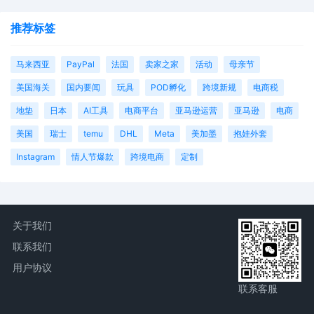
推荐标签
马来西亚
PayPal
法国
卖家之家
活动
母亲节
美国海关
国内要闻
玩具
POD孵化
跨境新规
电商税
地垫
日本
AI工具
电商平台
亚马逊运营
亚马逊
电商
美国
瑞士
temu
DHL
Meta
美加墨
抱娃外套
Instagram
情人节爆款
跨境电商
定制
关于我们
联系我们
用户协议
联系客服