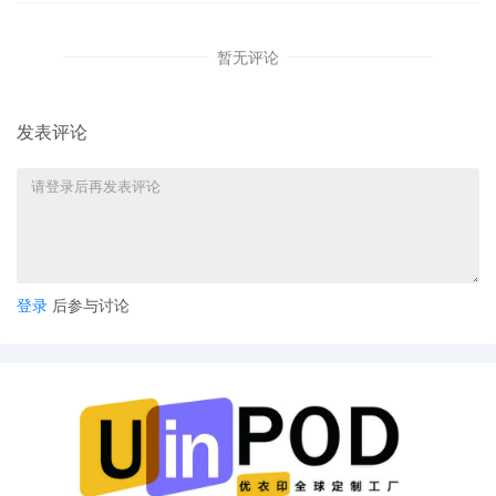
暂无评论
发表评论
2020-2024
的Schedule A案件量
Schedule A
案件，即批量诉讼继续呈高速增长的态势。此类
案件通常涉及大量被告，少则数十个，多则数百个。若按平
均每个案件100个店铺估算，2024年就有20万个店铺涉及诉
讼。
登录
后参与讨论
2
在知识产权批量诉讼案中，
商标和版权侵权案占据主导地
位，合计占比88%
。