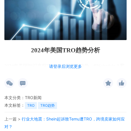
2024
年美国TRO趋势分析
2024
年美国知识产权TRO继续呈暴增趋势，但Schedule A案
请登录后浏览更多
件（即批量诉讼）也逐步面临挑战。
1
本文分类：
TRO新闻
2024
年，美国知识产权批量诉讼高达2023件，较2023年大幅
本文标签：
TRO
TRO趋势
增长42%。
上一篇 >
行业大地震：Shein起诉致Temu遭TRO，跨境卖家如何应
对？