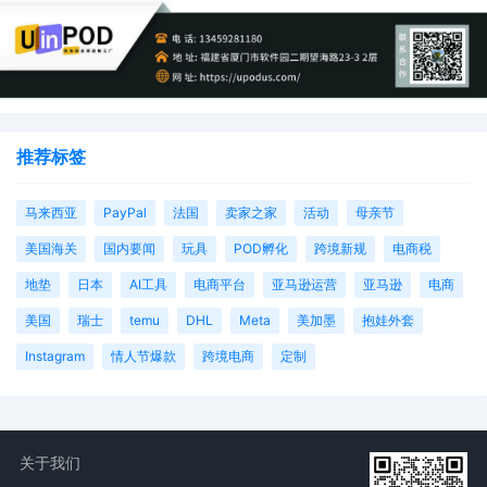
易被自动批量识别和收集，操作成本相对较低。
3
过去5年，83%
的批量诉讼集中发生在伊利诺伊州北区法
推荐标签
院
，
该现象甚至
被法官称为“伊利诺伊VS互联网”。
2020-2024
美国各地区法院受理的Schedule A案件
马来西亚
PayPal
法国
卖家之家
活动
母亲节
伊利诺伊州之所以会成为这类案件的“大本营”，主要基于以
美国海关
国内要闻
玩具
POD孵化
跨境新规
电商税
下三大“温床”因素：
地垫
日本
AI工具
电商平台
亚马逊运营
亚马逊
电商
l
法律基础-宽松管辖权：
该州
法院先例认定，只要海外
美国
瑞士
temu
DHL
Meta
美加墨
抱娃外套
卖家通过亚马逊、eBay等平台向美国（含伊州）销售商
Instagram
情人节爆款
跨境电商
定制
品，即与该州存在“最低联系”，可被该州法院管辖。
l
操作便利-超低门槛：
律师
无需具备伊利诺伊州执业资格
即可在此代理诉讼。
法院提供
“填空式”诉状模板
(Mad Libs)，起诉像填表一
关于我们
样简单。