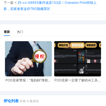
下一篇 >
25-cv-09955案件波及133店！Cranston Print持续上
新，卖家速查这些TRO隐藏雷区
最新
热门
POD卖家警报：“鬼妈妈”维权致
POD卖家一定要了解的AI工具，
961店冻结，速上POD123避
快速搞定爆款图案衍生到TRO审
险！
查
评论列表
共有
0
条评论