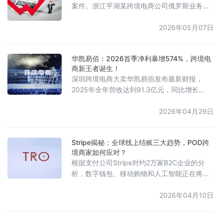
案件。浙江平湖某跨境电商公司俄罗斯业务负
中捷克、斯洛伐克及匈牙利三大核心市场
责人陈某，利用职务便利在两年内多次私自销
售公司库存，并通过套现店铺款项及骗取资
2026年05月07日
金，共计侵占公司财物70.6万元。法院以职务
侵占罪判处其有期徒刑二年二个月，并处罚金
华凯易佰：2026首季净利暴增574%，跨境电
6万元，同时责令退赔全部违法所得。判决书
商新王者诞生！
显示，陈某先后四次作案：2024年初私售520
深圳跨境电商大卖华凯易佰发布最新财报，
件羽绒服获利7.43万元；2025年上半年以虚构
2025年全年营收达到91.3亿元，同比增长
俄罗斯“诚信标”要求骗
1.23%，归母净利润为1.47亿元。进入2026年
一季度，公司营收19.24亿元，净利润同比激
2026年04月29日
增574%，达到7154万元，实现业绩明显反
弹。在业务布局上，公司坚持“泛品+精品”双轮
Stripe揭秘：全球线上结账三大趋势，POD跨
驱动策略：泛品业务全年营收为63.64亿元，
境商家如何应对？
占总营收近70%，在售SKU约104万款，是公
根据支付公司Stripe对约2万家B2C企业的分
司现金流的主要来源；精品业务则重点聚焦宠
析，数字钱包、移动购物和人工智能正在将结
物
账环节从传统的支付步骤，转变为核心的身份
验证与授权中枢。数据显示，65%的50美元以
2026年04月10日
下交易已通过移动端完成，即使是超过500美
元的高额交易，也正在逐渐向智能手机转移。