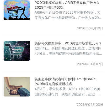
POD商业模式崛起，ARIR零售媒体广告收入
数字钱包处理了全球约30%的交易量，并将结
2025年同比增63%
账时间缩短了一半。值得注意的是，若商家未
ARIR公司近日公布了2025年的财务数据，其
能提供目标市场主流的本地化支付方式，可能
零售媒体广告业务表现强劲，广告收入在2025
会导致高达15%的转化率
年实现了同比63%的增长。这一增长表明，在
数字广告领域，零售媒体渠道正日益受到广告
2026年04月10日
主重视，成为推动相关企业业绩提升的重要动
力。
美伊停火提案待审，POD跨境市场前景几何？
据新华社、央视新闻及路透社报道，当地时间
4月6日，美国与伊朗已收到由巴基斯坦提出的
停火协议方案，该方案有可能在当日生效。该
方案旨在实现即时停火、重新开放霍尔木兹海
2026年04月07日
峡，并在15至20天内达成最终协议。最终协议
可能包括伊朗承诺不寻求核武器，以换取国际
英国超半数消费者呼吁限制Temu和Shein，
制裁解除及被冻结资产解冻。伊朗政府高级官
POD跨境电商或迎新机遇
员向路透社证实已收到该提案，但表示正在审
4月3日，零售技术展（RTS）对约1000名英
阅，不会接受设定最后期限或外部施压，也不
国购物者进行的一项最新调查显示，超过一半
会以“临时停火”为条件重新开放霍尔
（54%）的受访者支持政府修改“最低免税
额”规则，以遏制大量超低价进口商品涌入英国
2026年04月03日