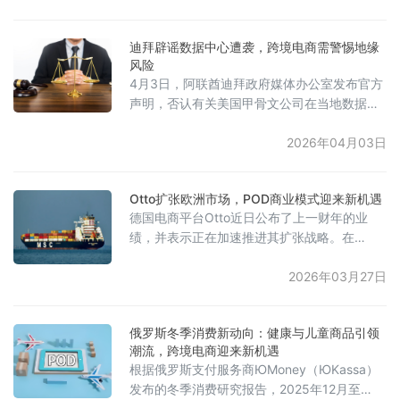
市场。调查还显示，在购买Temu和Shein商品
较多的Z世代消费者中，支持监管的比例更
迪拜辟谣数据中心遭袭，跨境电商需警惕地缘
高，达68%。此外，调查发现，近一半
风险
（45%）的受访者在过去一年曾从Shein或
4月3日，阿联酋迪拜政府媒体办公室发布官方
Temu购买过商品。这种矛盾态度反映了消费者
声明，否认有关美国甲骨文公司在当地数据中
的两难困境：虽然低价商
心遭伊朗袭击的相关消息。声明指出，伊朗伊
斯兰革命卫队此前声称对甲骨文在迪拜及亚马
2026年04月03日
逊在巴林的数据中心实施打击的说法“并不属
实”，属于虚假信息。此次澄清旨在降低该事件
Otto扩张欧洲市场，POD商业模式迎来新机遇
对当地数字基础设施安全及企业运营信心可能
德国电商平台Otto近日公布了上一财年的业
带来的不利影响。
绩，并表示正在加速推进其扩张战略。在
2025/26财年，Otto的商品交易总额（GMV）
达到75亿欧元，活跃客户数量为1260万，同比
2026年03月27日
增长4%。公司设定了到2028年实现100亿欧
元GMV的目标。为实现这一目标，Otto计划今
俄罗斯冬季消费新动向：健康与儿童商品引领
年将业务拓展至荷兰、波兰、奥地利、法国和
潮流，跨境电商迎来新机遇
西班牙五个新市场。此外，平台计划将次日达
根据俄罗斯支付服务商ЮMoney（ЮKassa）
配送服务的占比提升至50%，并扩充商品品
发布的冬季消费研究报告，2025年12月至
类，新增图书