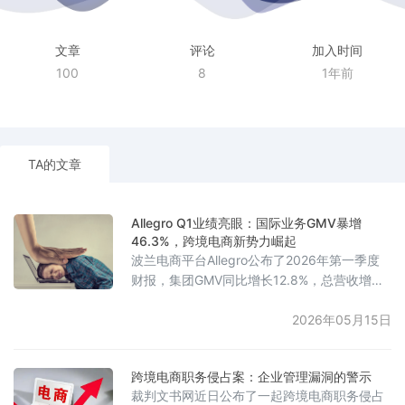
文章
评论
加入时间
100
8
1年前
TA的文章
Allegro Q1业绩亮眼：国际业务GMV暴增
46.3%，跨境电商新势力崛起
波兰电商平台Allegro公布了2026年第一季度
财报，集团GMV同比增长12.8%，总营收增长
16.5%，调整后EBITDA大幅提升23.6%，达到
9.32亿兹罗提，均超出全年目标。波兰市场表
2026年05月15日
现稳健，活跃买家数量达到1550万，人均
GMV升至4400兹罗提，广告收入增长
跨境电商职务侵占案：企业管理漏洞的警示
24.8%。国际业务扩张迅速，活跃买家突破
裁判文书网近日公布了一起跨境电商职务侵占
490万，GMV飙升46.3%，亏损大幅收窄，其