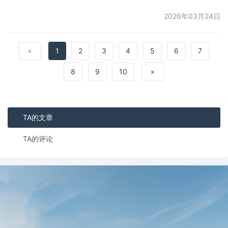
2026年2月期间，俄罗斯消费者的支出结构出
现了显著变化。整体零售额与去年同期基本持
2026年03月24日
平，但交易笔数增长了6%。其中，最为突出的
是民众对健康的投入大幅增长。药品零售额增
长了31%，交易笔数增长9%。膳食补充剂和运
«
1
2
3
4
5
6
7
动营养品的支出尤为强劲，销售额激增了2.5
8
9
10
»
倍，交易笔数几乎翻倍（增长92%）。与此同
时，医疗机构的营
TA的文章
TA的评论