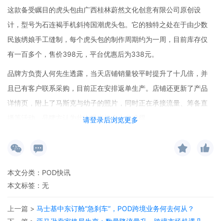
这款备受瞩目的虎头包由广西桂林蔚然文化创意有限公司原创设
计，型号为石连褐手机斜挎国潮虎头包。它的独特之处在于由少数
民族绣娘手工缝制，每个虎头包的制作周期约为一周，目前库存仅
有一百多个，售价398元，平台优惠后为338元。
品牌方负责人何先生透露，当天店铺销量较平时提升了十几倍，并
且已有客户联系采购，目前正在安排返单生产。店铺还更新了产品
详情页，附上了马斯克与幼子的照片，同时正在承接流量、筹备直
播等活动，品牌方认为此次曝光机会十分难得。
请登录后浏览更多
从跨境电商的角度来看，这一事件蕴含着巨大的潜力。POD（Print-
on-Demand，按需印刷）跨境官网可以敏锐地捕捉到这一热点，将
虎头包这类具有中国特色的产品推送给全球消费者。POD模式能够
本文分类：
POD快讯
根据订单需求进行生产，避免库存积压，对于这种突然爆火的产品
本文标签：无
十分适用。
上一篇 >
马士基中东订舱“急刹车”，POD跨境业务何去何从？
在POD跨境资讯方面，此次虎头包的爆火可以作为一个典型案例进