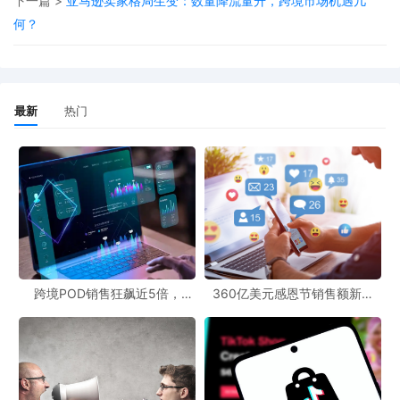
下一篇 >
亚马逊卖家格局生变：数量降流量升，跨境市场机遇几
行分析。它展示了文化创意产品在跨境市场中的巨大潜力。中国传
何？
统元素与现代设计相结合的产品，往往能在国际市场上吸引消费者
的目光。
跨境市场前景也因此变得更加广阔。随着中国文化在全球的传播，
最新
热门
像虎头包这样具有中国特色的产品有望在跨境电商领域取得更大的
突破。消费者对于独特、有文化内涵的产品需求不断增加，跨境电
商平台可以借助这样的热点事件，将更多的中国文化创意产品推向
世界。
跨境POD销售狂飙近5倍，
360亿美元感恩节销售额新纪
POD123助力卖家快速入局
录，POD123网站引领卖家爆单
新风潮！