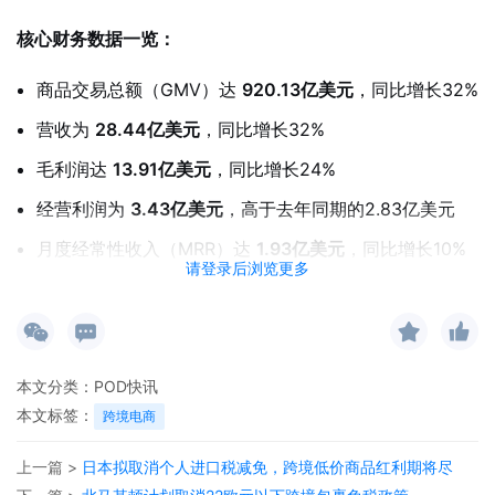
核心财务数据一览：
商品交易总额（GMV）达
920.13亿美元
，同比增长32%
营收为
28.44亿美元
，同比增长32%
毛利润达
13.91亿美元
，同比增长24%
经营利润为
3.43亿美元
，高于去年同期的2.83亿美元
月度经常性收入（MRR）达
1.93亿美元
，同比增长10%
请登录后浏览更多
本季度，Shopify持续吸引全球创业者与品牌客户入驻，平
台交易速度与处理能力同步增强，共同推动GMV与营收双
线增长。公司在成本控制与运营效率方面也表现优异，自由
本文分类：
POD快讯
现金流持续改善。
本文标签：
跨境电商
展望第四季度，Shopify预计将延续稳健增长势头，营收增
上一篇 >
日本拟取消个人进口税减免，跨境低价商品红利期将尽
幅预计维持在
中至高20%区间
，毛利润增长率预计落在
低