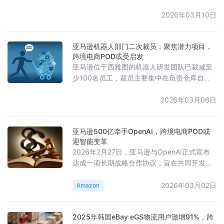
整，计划取消其跨境卖家的本土发货模式，未
来将统一改为通过白俄罗斯的保税仓进行发
2026年03月10日
货。这一调整被认为是平台在俄罗斯政府日益
严格的监管压力下，为确保合规所做出的转
亚马逊机器人部门二次裁员：聚焦潜力项目，
型，旨在消除跨境卖家通过免税通道、享受本
跨境电商POD或受启发
土流量和物流时效而形成的价格优势。如果政
亚马逊位于西雅图的机器人研发团队已裁减至
策实施，跨境卖家的发货时效将从原来的2-3
少100名员工，裁员主要集中在负责仓库自动
天延长至10-20天，而在平
化解决方案设计的团队，包括机器人及运输设
备研发岗位。亚马逊表示，将为受影响员工提
2026年03月06日
供遣散费、过渡期医疗保险及就业安置支持。
本次调整属于公司在新技术探索过程中的策略
亚马逊500亿牵手OpenAI，跨境电商POD或
性优化。今年1月，该部门已停止“Blue
迎智能变革
Jay”（蓝鸟）仓库机器人项目，团队随后转向
2026年2月27日，亚马逊与OpenAI正式宣布
评估并专注于其他潜力更大的方向。值得注意
达成一项长期战略合作协议，旨在共同开发并
的是，此次裁员与今年1月波及超1
向全球企业和消费者提供人工智能解决方案。
根据协议，亚马逊将向OpenAI投资最高达500
2026年03月02日
Amazon
亿美元，首期投资150亿美元，其余350亿美
元将在满足特定条件后于未来几个月内追加。
2025年韩国eBay eGS物流用户激增91%，跨
此次合作加深了两家公司现有的合作关系，将