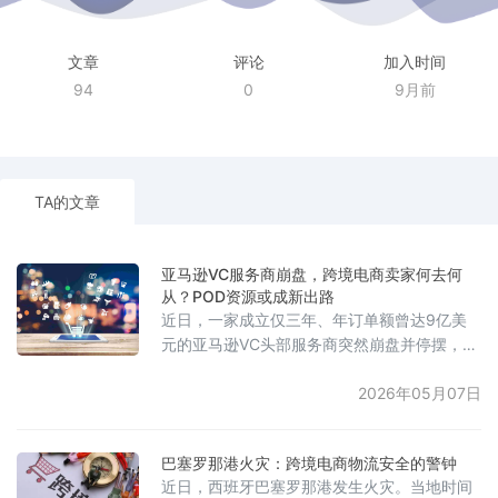
文章
评论
加入时间
94
0
9月前
TA的文章
亚马逊VC服务商崩盘，跨境电商卖家何去何
从？POD资源或成新出路
近日，一家成立仅三年、年订单额曾达9亿美
元的亚马逊VC头部服务商突然崩盘并停摆，导
致大量中小卖家资金被冻结、库存受阻。今年
3月，该机构旗下的VC相关业务权限已被亚马
2026年05月07日
逊限制，资金结算出现长期压款与延迟。有业
内人士在社交平台上发出预警，建议卖家尽快
巴塞罗那港火灾：跨境电商物流安全的警钟
应对。事发后，该机构否认跑路，但据称已有
近日，西班牙巴塞罗那港发生火灾。当地时间
数百卖家受影响，涉及资金保守估计达数千万