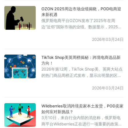
题，沃尔玛计划推出其自研的AI购物助
OZON 2025周边市场业绩揭晓，POD电商迎
手“Sparky”，该助手能在应用、网站和聊天界
来新机遇
面间同步购物车。使用Sparky的客户平均订单
俄罗斯电商平台OZON发布了2025年在周
金额比传统方式高出35%。不过，Sparky目前
边“近邻”国际市场的业绩。数据显示，2025年
仍面临反应迟钝和
全年，哈萨克斯坦和白俄罗斯市场的总商品价
值增长了约1.4倍，其中哈萨克斯坦市场实现了
2026年03月24日
1.5倍的增长。在哈萨克斯坦，OZON的跨境订
单量增长了2.3倍，而白俄罗斯市场的跨境订单
TikTok Shop美英周榜揭秘：跨境电商选品新
量也增长了1.5倍。平台表示，2025年其“近
方向！
邻”市场业务的发展重点在于扩大产品供应、提
2026年第12周，TikTok Shop美、英两大站点
升交付速度以及优化物流效率，并计划在2026
的热门商品周榜正式发布，显示出明显的区域
年继续
消费偏好差异。美区榜单的GMV整体领先，其
中“升华英雄折扣！”以预估GMV 800万至980
2026年03月24日
万美元位居榜首，medicube三步家庭水疗套
装和鲨鱼无线吸尘器紧随其后。美妆护肤、清
Wildberries取消跨境卖家本土发货，POD卖家
洁家电、健康补剂以及体育收藏类商品成为核
如何应对新挑战？
心热门，Panini NFL运动交易卡两次登榜，展
3月10日，来自行业内部的消息称，俄罗斯电
示了强劲的消费活力。与此不同，英国站
商平台Wildberries正在进行一项重要的政策调