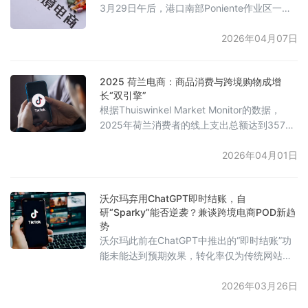
3月29日午后，港口南部Poniente作业区一辆
美元。此次崩盘背后，是亚马逊对VC账号共享
卡车起火，火势迅速蔓延，导致近20辆装载货
等灰色操作的严厉打击：2026年V
物的半挂车和集装箱被烧毁。当地消防部门出
2026年04月07日
动了10个消防队和1艘消防船前往扑救，大火
在数小时后被扑灭。初步报告显示，火灾未造
2025 荷兰电商：商品消费与跨境购物成增
成人员伤亡，但港口作业设备受到一定损坏。
长“双引擎”
港方表示，受损集装箱内未装危险品，起火原
根据Thuiswinkel Market Monitor的数据，
因仍在调查中。巴塞罗那港作为南欧重要物流
2025年荷兰消费者的线上支出总额达到357亿
枢纽，2025年预计集装箱
欧元，同比下降1%，这是自2021年以来首次出
现年度收缩。市场呈现明显的结构性分化：服
2026年04月01日
务类支出下降5%，活动门票和旅游需求回落；
而商品类支出则增长2%，其中家居与生活用
沃尔玛弃用ChatGPT即时结账，自
品、家用电子产品、食品及日用品以及玩具等
研“Sparky”能否逆袭？兼谈跨境电商POD新趋
品类表现突出。跨境电商维持强劲态势，跨境
势
订单数量同比增长9%，达到4480万单，跨
沃尔玛此前在ChatGPT中推出的“即时结账”功
能未能达到预期效果，转化率仅为传统网站链
接跳转方式的三分之一。沃尔玛高管表示，问
题主要在于该功能缺少购物车和交叉销售功
2026年03月26日
能，用户需逐个商品进行支付。为解决这一问