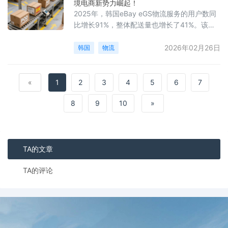
境电商新势力崛起！
推动OpenAI模型与亚马逊云科技（AWS）基
2025年，韩国eBay eGS物流服务的用户数同
础设施的深度融合。OpenAI承诺将在其平台
比增长91%，整体配送量也增长了41%。该服
Fron
务是为韩国卖家提供的综合物流解决方案，卖
家只需将商品发往仁川物流中心，后续的清关
2026年02月26日
韩国
物流
及目的地尾程配送由平台一站式处理。数据显
示，发往美国的“US标准”配送量增幅最为显
著，同比增长58%。尽管美国自2025年8月起
«
1
2
3
4
5
6
7
取消了小额免税政策，但韩国卖家发往美国的
8
包裹数量在9月到12月期间反而增加了超过两
9
10
»
倍。分析指出，韩
TA的文章
TA的评论