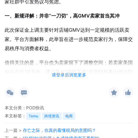
家社群中引发热议与焦虑。
一、新规详解：并非“一刀切”，高GMV卖家首当其冲
此次保证金上调主要针对店铺GMV达到一定规模的活跃卖
家。平台方面解释，此举旨在进一步规范卖家行为，保障交
易秩序与消费者权益。
值得关注的是，平台也为卖家留下了调整空间：若卖家美国
站点在近30天内，通过平台“在线下单”发货的包裹比例达到
请登录后浏览更多
总发货量的95%，即有机会申请下调保证金。
二、政策背后：合规压力与战略升级双驱动
本文分类：
POD快讯
应对欧盟监管压力
本文标签：
Temu
跨境资讯
电商
随着Temu在欧洲市场迅速扩张，其商品合规问题也引起
多国监管机构注意。据欧洲玩具工业协会抽样检测，
上一篇 >
存亡之际，你真的看懂税局的意图吗？
Temu平台所售玩具合格率极低，多国相继通报其产品存