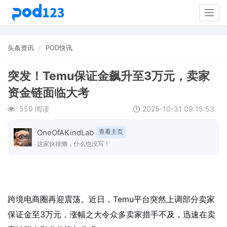
Togg
navig
头条资讯
POD快讯
突发！Temu保证金飙升至3万元，卖家
资金链面临大考
550 阅读
2025-10-31 09:15:53
OneOfAKindLab
查看主页
这家伙很懒，什么也没写！
跨境电商圈再迎震荡。近日，Temu平台突然上调部分卖家
保证金至3万元，涨幅之大令众多卖家措手不及，迅速在卖