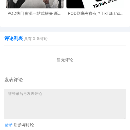
大卖视作机遇
：部分头部卖家则认为，此举有助于净化竞
争环境，淘汰不合规玩家，长期来看有利于行业健康发
POD热门资源一站式解决 新手
POD到底有多火？TikTokshop
也能快速掌握行业资讯
双11狂揽920万单
展。
四、破局之道：三大策略应对资金压力
评论列表
共有
0
条评论
争取政策优惠
：全力提升在线下单比例，力争达成95%
的包裹占比目标，以下调保证金；同时积极申领平台补
暂无评论
贴，如符合条件者可获每单0.5美元现金奖励。
优化运营策略
：建立灵活定价机制，旺季适当提价、淡季
发表评论
主动促销，保持资金快速回笼。
精细资金规划
：建立店铺资金预算制度，精准预测销售与
成本，避免资金闲置或断流。
Temu保证金上调是平台发展过程中的重要节点，标志着跨
登录
后参与讨论
境电商正从“野蛮生长”走向“合规经营”。卖家唯有主动适应