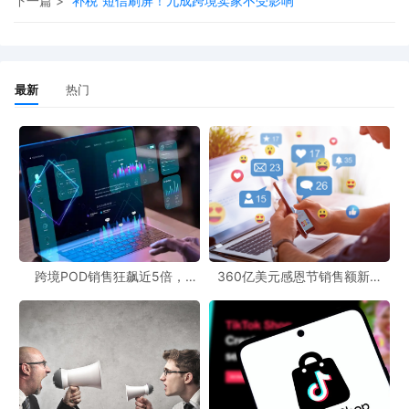
下一篇 >
“补税”短信刷屏！九成跨境卖家不受影响
在化学超标、零件脱落等安全隐患。
根据欧盟《数字服务法》，平台若被认定系统性违规，最
高可面临年营业额6%的巨额罚款。保证金上调可视为
最新
热门
Temu强化品控、应对监管的主动举措。
平台进入“精耕”阶段
Temu正从初期的粗放增长转向精细化运营。通过提高资
金门槛，平台可筛选出具备稳定供应链与合规能力的优质
卖家，逐步清退抗风险能力弱的小卖家，推动整体生态升
级。
跨境POD销售狂飙近5倍，
360亿美元感恩节销售额新纪
三、卖家众生相：中小卖家叫苦，实力大卖淡定
POD123助力卖家快速入局
录，POD123网站引领卖家爆单
新风潮！
资金压力骤增
：对多数中小卖家而言，数万元保证金严重
挤占现金流。有卖家表示：“保证金一交，周转资金所剩
无几，补货都成问题。”