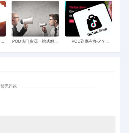
售额
POD热门资源一站式解决
POD到底有多火？
站引
新手也能快速掌握行业资
TikTokshop双11狂揽920
！
讯
万单
暂无评论