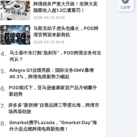
2
跨境税务严查大升级！老牌大卖
隐匿收入超1.2亿遭重罚！
2026-05-15 16:35
3
马斯克幼子虎头包爆火，POD跨
境官网迎来新商机
2026-05-15 16:16
马士基中东订舱“急刹车”，POD跨境业务何去
4.
何从？
Allegro Q1业绩亮眼：国际业务GMV暴增
5.
46.3%，跨境电商新势力崛起
POD模式下，亚马逊健康家居产品月销攀升
6.
新趋势
拼多多“新拼姆”自营品牌三季度出海，跨境市
7.
场再添劲旅
Gmarket携手Lazada，“Gmarket Day”海
8.
外大促点燃跨境电商新热潮！