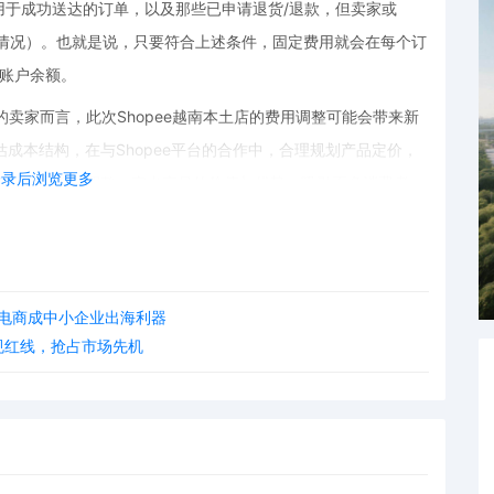
用于成功送达的订单，以及那些已申请退货/退款，但卖家或
货的情况）。也就是说，只要符合上述条件，固定费用就会在每个订
e账户余额。
境官网的卖家而言，此次Shopee越南本土店的费用调整可能会带来新
成本结构，在与Shopee平台的合作中，合理规划产品定价，
登录后浏览更多
根据这一政策调整，突出产品的价值与优势，吸引更多消费者，
平台政策的变化，及时做出调整。Shopee越南本土店此次对
警钟，只有不断适应市场变化，才能在跨境电商的浪潮中站稳脚
境电商成中小企业出海利器
合规红线，抢占市场先机