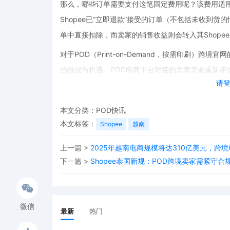
那么，哪些订单需要支付这笔固定费用呢？该费用适
Shopee已“立即退款”接受的订单（不包括未收到
单中直接扣除，而卖家的销售收益则会转入其Shope
对于POD（Print-on-Demand，按需印刷）跨
的挑战与机遇。POD电商平台对接的卖家需要重新评估
请
以应对固定费用的变化。同时，POD文案创作也可以
从而在一定程度上弥补费用增加带来的影响。
本文分类：
POD快讯
在跨境电商竞争日益激烈的今天，卖家们需要时刻关注
本文标签：
Shopee
越南
非商城卖家固定费用的更新，无疑是给卖家们敲响了
上一篇 >
2025年越南电商规模将达310亿美元，跨
跟。
下一篇 >
Shopee泰国新规：POD跨境卖家需紧守
微信
最新
热门