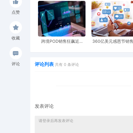
点赞
收藏
跨境POD销售狂飙近5
360亿美元感恩节销
倍，POD123助力卖家快
新纪录，POD123网
速入局
领卖家爆单新风潮
评论列表
评论
共有
0
条评论
发表评论