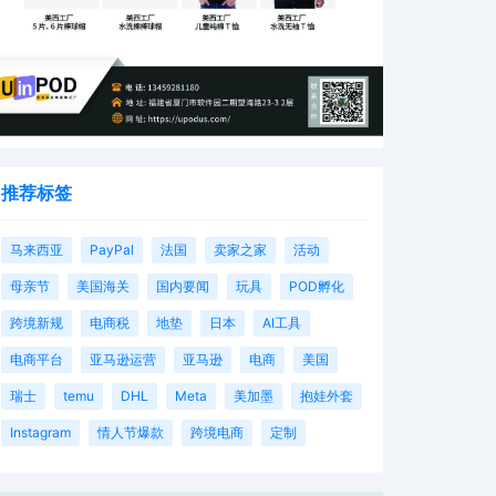
推荐标签
马来西亚
PayPal
法国
卖家之家
活动
母亲节
美国海关
国内要闻
玩具
POD孵化
跨境新规
电商税
地垫
日本
AI工具
电商平台
亚马逊运营
亚马逊
电商
美国
瑞士
temu
DHL
Meta
美加墨
抱娃外套
Instagram
情人节爆款
跨境电商
定制