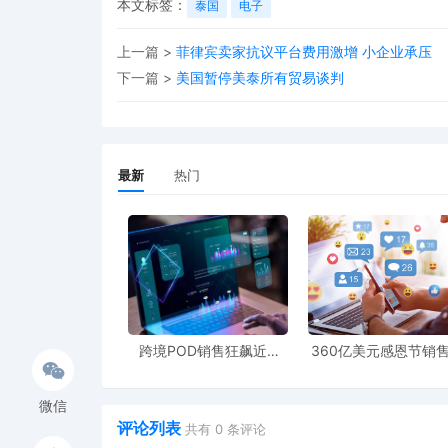
本文标签：
泰国
电子
上一篇 >
菲律宾卖家抗议平台费用激增 小企业承压
下一篇 >
美国暂停美泰所有贸易谈判
最新
热门
跨境POD销售狂飙近5
360亿美元感恩节销
倍，POD123助力卖家快
新纪录，POD123网
速入局
领卖家爆单新风潮
微信
评论列表
共有
0
条评论