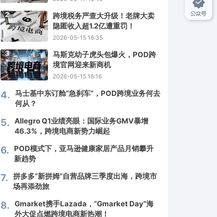
2
跨境税务严查大升级！老牌大卖
隐匿收入超1.2亿遭重罚！
2026-05-15 16:35
3
马斯克幼子虎头包爆火，POD跨
境官网迎来新商机
2026-05-15 16:16
马士基中东订舱“急刹车”，POD跨境业务何去
4.
何从？
Allegro Q1业绩亮眼：国际业务GMV暴增
5.
46.3%，跨境电商新势力崛起
POD模式下，亚马逊健康家居产品月销攀升
6.
新趋势
拼多多“新拼姆”自营品牌三季度出海，跨境市
7.
场再添劲旅
Gmarket携手Lazada，“Gmarket Day”海
8.
外大促点燃跨境电商新热潮！