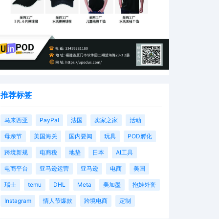
推荐标签
马来西亚
PayPal
法国
卖家之家
活动
母亲节
美国海关
国内要闻
玩具
POD孵化
跨境新规
电商税
地垫
日本
AI工具
电商平台
亚马逊运营
亚马逊
电商
美国
瑞士
temu
DHL
Meta
美加墨
抱娃外套
Instagram
情人节爆款
跨境电商
定制