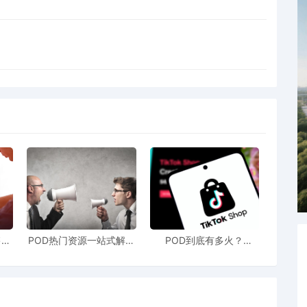
售额
POD热门资源一站式解决
POD到底有多火？
站引
新手也能快速掌握行业资
TikTokshop双11狂揽920
！
讯
万单