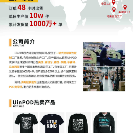
涉及商标非常多，文章篇幅原因无法一一展示，建议
大家抓紧排查，若是担心自查不准，可以留言~
②500 Level
潮流品牌500 Level产品线包括潮流服饰、创意帽款
及特色礼品卡等，品牌主打体育明星联名款和美式文
化元素设计，通过精准的IP联名策略、社交媒体传播
及市场定位，成功塑造了深受Z世代喜爱的潮流文化
标识。