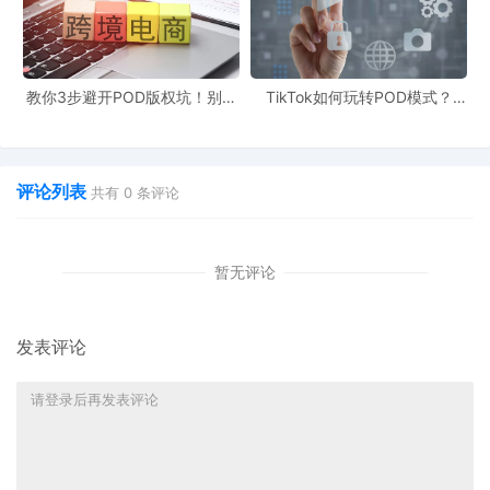
主要针对旗下七大主力品牌的130多个商标发起维
权，范围覆盖服饰、鞋包、眼镜、运动器材、床上用
品、毛巾矿泉水等30多个品类，涉及商标多覆盖范围
教你3步避开POD版权坑！别让
TikTok如何玩转POD模式？
广，中招的卖家必定不少，被告店铺多达349家。
侵权毁了你的爆款产品
90%新手栽在这3个坑
评论列表
共有
0
条评论
暂无评论
发表评论