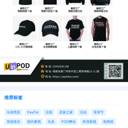
案件信息：
起诉时间：2025年6月18日
案件号：25-cv-06691
品牌方：Boredinclass, LLC
代理律所：Sullivan & Carter, LLP
推荐标签
起诉地：美国伊利诺伊州
马来西亚
PayPal
法国
卖家之家
活动
母亲节
美国海关
国内要闻
玩具
POD孵化
跨境新规
电商税
维权理由：商标侵权