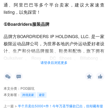
通、阿里巴巴等多个平台卖家，建议大家速查
listing，以免踩雷！
①Boardriders服装品牌
品牌方BOARDRIDERS IP HOLDINGS, LLC. 是一家
极限运动品牌公司，为世界各地的户外运动爱好者设
计、生产和分销品牌服装、鞋类和配饰，旗下拥有
Quiksilver、Roxy、DC Shoes、Billabong、
请登录后浏览更多
Element、RVCA、VonZipper 等多个知名品牌。
本文分类：
POD踩坑
本文标签：
跨境卖家
避雷
上一篇 >
半个月卖出5000+件！今年万圣节爆款已出，但却藏有侵