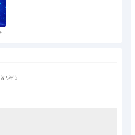
 Plaintiff Legend Pictures, LLC by John Joseph
ear
intiff Legend Pictures, LLC Schedule A to the
nd Pictures, LLC; Filing fee $ 405, receipt number
暂无评论