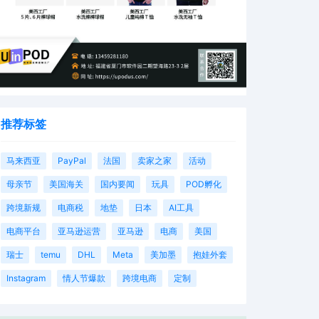
推荐标签
马来西亚
PayPal
法国
卖家之家
活动
母亲节
美国海关
国内要闻
玩具
POD孵化
跨境新规
电商税
地垫
日本
AI工具
电商平台
亚马逊运营
亚马逊
电商
美国
瑞士
temu
DHL
Meta
美加墨
抱娃外套
Instagram
情人节爆款
跨境电商
定制