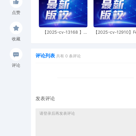
4
09/29/2025
ATTORNEY Appearance for
点赞
Mariane, IV
3
09/29/2025
CIVIL Cover Sheet
【2025-cv-13168 】
【2025-cv-12910】F
Hexin 塑身衣
of God 潮牌
收藏
2
09/29/2025
SEALED DOCUMENT by Pla
Complaint 1
评论列表
共有
0
条评论
1
09/29/2025
COMPLAINT filed by Lege
AILNDC-24129221.
评论
发表评论