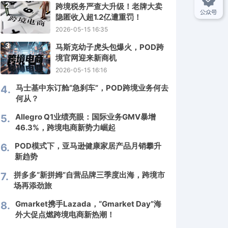
2
跨境税务严查大升级！老牌大卖
隐匿收入超1.2亿遭重罚！
2026-05-15 16:35
3
马斯克幼子虎头包爆火，POD跨
境官网迎来新商机
2026-05-15 16:16
马士基中东订舱“急刹车”，POD跨境业务何去
4.
何从？
Allegro Q1业绩亮眼：国际业务GMV暴增
5.
46.3%，跨境电商新势力崛起
POD模式下，亚马逊健康家居产品月销攀升
6.
新趋势
拼多多“新拼姆”自营品牌三季度出海，跨境市
7.
场再添劲旅
Gmarket携手Lazada，“Gmarket Day”海
8.
外大促点燃跨境电商新热潮！