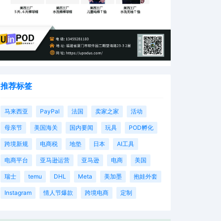
推荐标签
马来西亚
PayPal
法国
卖家之家
活动
母亲节
美国海关
国内要闻
玩具
POD孵化
跨境新规
电商税
地垫
日本
AI工具
电商平台
亚马逊运营
亚马逊
电商
美国
瑞士
temu
DHL
Meta
美加墨
抱娃外套
Instagram
情人节爆款
跨境电商
定制