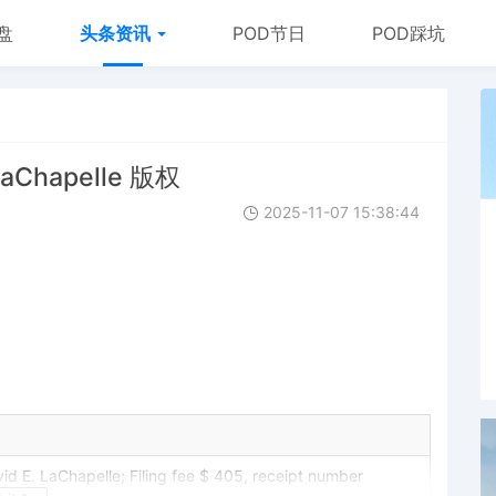
盘
头条资讯
POD节日
POD踩坑
LaChapelle 版权
2025-11-07 15:38:44
d E. LaChapelle; Filing fee $ 405, receipt number