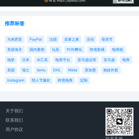
推荐标签
马来西亚
PayPal
法国
卖家之家
活动
母亲节
美国海关
国内要闻
玩具
POD孵化
跨境新规
电商税
地垫
日本
AI工具
电商平台
亚马逊运营
亚马逊
电商
美国
瑞士
temu
DHL
Meta
美加墨
抱娃外套
Instagram
情人节爆款
跨境电商
定制
关于我们
联系我们
用户协议
联系客服