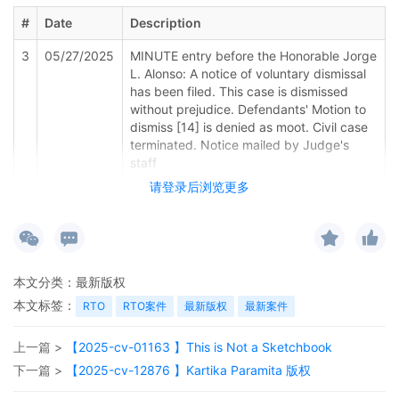
#
Date
Description
3
05/27/2025
MINUTE entry before the Honorable Jorge
L. Alonso: A notice of voluntary dismissal
has been filed. This case is dismissed
without prejudice. Defendants' Motion to
dismiss [14] is denied as moot. Civil case
terminated. Notice mailed by Judge's
staff
请登录后浏览更多
2
04/28/2025
MOTION by Defendants Kika Scott, Kristi
Noem to dismiss
1
02/19/2025
COMPLAINT for Declaratory Relief filed
by Dzhamilia Azizova; Filing fee $ 405,
本文分类：
最新版权
receipt number AILNDC-23099932.
本文标签：
RTO
RTO案件
最新版权
最新案件
上一篇 >
【2025-cv-01163 】This is Not a Sketchbook
下一篇 >
【2025-cv-12876 】Kartika Paramita 版权