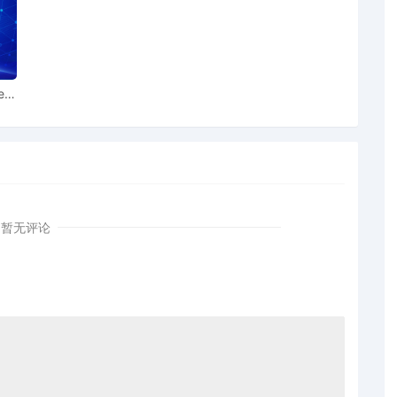
o, Inc.; Jury Demand. Filing fee $ 405, receipt number
ear
暂无评论