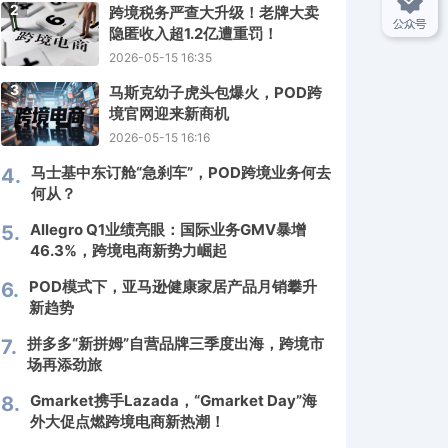
2
跨境税务严查大升级！老牌大卖
隐匿收入超1.2亿遭重罚！
2026-05-15 16:35
3
马斯克幼子虎头包爆火，POD跨
境官网迎来新商机
2026-05-15 16:16
马士基中东订舱“急刹车”，POD跨境业务何去
4.
何从？
Allegro Q1业绩亮眼：国际业务GMV暴增
5.
46.3%，跨境电商新势力崛起
POD模式下，亚马逊健康家居产品月销攀升
6.
新趋势
拼多多“新拼姆”自营品牌三季度出海，跨境市
7.
场再添劲旅
Gmarket携手Lazada，“Gmarket Day”海
8.
外大促点燃跨境电商新热潮！