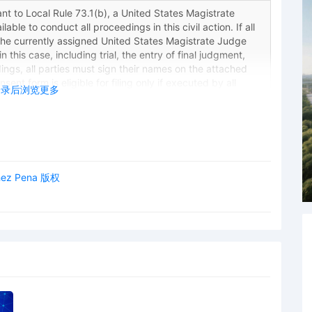
 to Local Rule 73.1(b), a United States Magistrate
lable to conduct all proceedings in this civil action. If all
the currently assigned United States Magistrate Judge
 this case, including trial, the entry of final judgment,
dings, all parties must sign their names on the attached
ent form is eligible for filing only if executed by all
登录后浏览更多
also express their consent to jurisdiction by a magistrate
 including the Joint Initial Status Report or proposed Case
norable John Robert Blakey. Designated as Magistrate
riel A. Fuentes. Case assignment: Random assignment.
chez Pena 版权
 to Registrar, Washington DC
Plaintiff Texco, Inc. by Trevor William Barrett
ntiff Texco, Inc. -- (Unredacted) Complaint