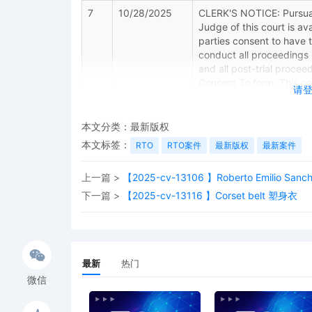
7
10/28/2025
CLERK'S NOTICE: Pursuant
Judge of this court is avai
parties consent to have 
conduct all proceedings in
and all post-trial procee
Consent To form. This cons
请
parties. The parties can 
judge in any joint filing,
Management Order.
本文分类：
最新版权
本文标签：
RTO
RTO案件
最新版权
最新案件
6
10/28/2025
CASE ASSIGNED to the Ho
Judge the Honorable Gab
上一篇 >
【2025-cv-13106 】Roberto Emilio San
(Civil Category 3).
下一篇 >
【2025-cv-13116 】Corset belt 塑身衣
5
10/28/2025
MAILED Copyright report
4
10/27/2025
ATTORNEY Appearance for 
3
10/27/2025
CIVIL Cover Sheet
最新
热门
微信
2
10/27/2025
SEALED DOCUMENT by Plai