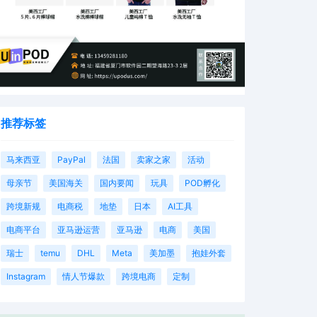
推荐标签
马来西亚
PayPal
法国
卖家之家
活动
母亲节
美国海关
国内要闻
玩具
POD孵化
跨境新规
电商税
地垫
日本
AI工具
电商平台
亚马逊运营
亚马逊
电商
美国
瑞士
temu
DHL
Meta
美加墨
抱娃外套
Instagram
情人节爆款
跨境电商
定制