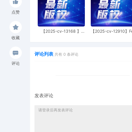
1
10/27/2025
COMPLAINT filed by Texc
AILNDC-24260764.
点赞
【2025-cv-13168 】
【2025-cv-12910】F
Hexin 塑身衣
of God 潮牌
收藏
评论列表
共有
0
条评论
评论
发表评论