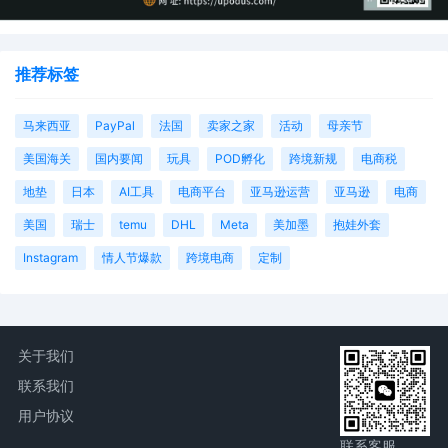
推荐标签
马来西亚
PayPal
法国
卖家之家
活动
母亲节
美国海关
国内要闻
玩具
POD孵化
跨境新规
电商税
地垫
日本
AI工具
电商平台
亚马逊运营
亚马逊
电商
美国
瑞士
temu
DHL
Meta
美加墨
抱娃外套
Instagram
情人节爆款
跨境电商
定制
关于我们
联系我们
用户协议
联系客服