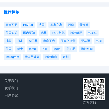
推荐标签
马来西亚
PayPal
法国
卖家之家
活动
母亲节
美国海关
国内要闻
玩具
POD孵化
跨境新规
电商税
地垫
日本
AI工具
电商平台
亚马逊运营
亚马逊
电商
美国
瑞士
temu
DHL
Meta
美加墨
抱娃外套
Instagram
情人节爆款
跨境电商
定制
关于我们
联系我们
用户协议
联系客服