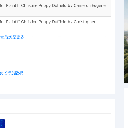
 Plaintiff Christine Poppy Duffield by Cameron Eugene
 Plaintiff Christine Poppy Duffield by Christopher
登录后浏览更多
Plaintiff Christine Poppy Duffield by Monica Rita Martin
Plaintiff Christine Poppy Duffield by Yi Bu
Plaintiff Christine Poppy Duffield by Yanling Jiang
Plaintiff Christine Poppy Duffield by Keith A. Vogt
rby 女飞行员版权
1 by Christine Poppy Duffield
tine Poppy Duffield ; Filing fee $ 405, receipt number