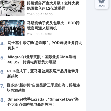
2
跨境税务严查大升级！老牌大卖
隐匿收入超1.2亿遭重罚！
2026-05-15 16:35
3
马斯克幼子虎头包爆火，POD跨
境官网迎来新商机
2026-05-15 16:16
马士基中东订舱“急刹车”，POD跨境业务何去
4.
何从？
Allegro Q1业绩亮眼：国际业务GMV暴增
5.
46.3%，跨境电商新势力崛起
POD模式下，亚马逊健康家居产品月销攀升
6.
新趋势
拼多多“新拼姆”自营品牌三季度出海，跨境市
7.
场再添劲旅
Gmarket携手Lazada，“Gmarket Day”海
8.
外大促点燃跨境电商新热潮！