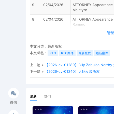
9
02/04/2026
ATTORNEY Appearance for
Mcintyre
8
02/04/2026
ATTORNEY Appearance for
Romero
请
7
02/04/2026
ATTORNEY Appearance for 
6
02/04/2026
ATTORNEY Appearance for 
本文分类：
最新版权
5
02/04/2026
ATTORNEY Appearance for 
本文标签：
RTO
RTO案件
最新版权
最新案件
4
02/04/2026
ATTORNEY Appearance for 
上一篇 >
【2026-cv-01289】Billy Zebulon Nor
下一篇 >
3
02/04/2026
【2026-cv-01240】大码女装版权
CIVIL Cover Sheet
2
02/04/2026
Schedule A to Complaint 
1
02/04/2026
COMPLAINT filed by Chris
AILNDC-24680247.
最新
热门
微信