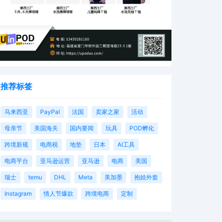
推荐标签
马来西亚
PayPal
法国
卖家之家
活动
母亲节
美国海关
国内要闻
玩具
POD孵化
跨境新规
电商税
地垫
日本
AI工具
电商平台
亚马逊运营
亚马逊
电商
美国
瑞士
temu
DHL
Meta
美加墨
抱娃外套
Instagram
情人节爆款
跨境电商
定制