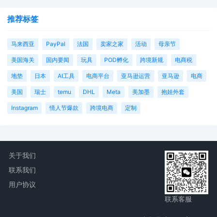
推荐标签
马来西亚
PayPal
法国
卖家之家
活动
母亲节
美国海关
国内要闻
玩具
POD孵化
跨境新规
电商税
地垫
日本
AI工具
电商平台
亚马逊运营
亚马逊
电商
美国
瑞士
temu
DHL
Meta
美加墨
抱娃外套
Instagram
情人节爆款
跨境电商
定制
关于我们
联系我们
用户协议
联系客服