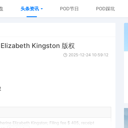
盘
头条资讯
POD节日
POD踩坑
Elizabeth Kingston 版权
2025-12-24 10:59:12
权
rine Elizabeth Kingston; Filing fee $ 405, receipt