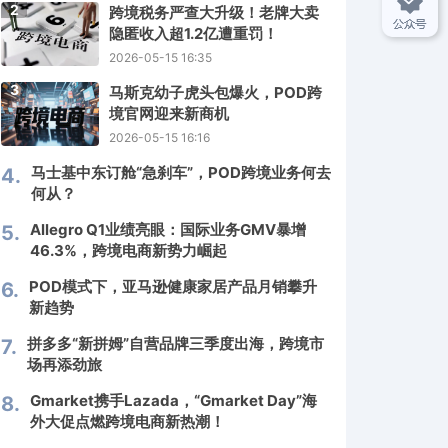
2
跨境税务严查大升级！老牌大卖
隐匿收入超1.2亿遭重罚！
2026-05-15 16:35
3
马斯克幼子虎头包爆火，POD跨
境官网迎来新商机
2026-05-15 16:16
马士基中东订舱“急刹车”，POD跨境业务何去
4.
何从？
Allegro Q1业绩亮眼：国际业务GMV暴增
5.
46.3%，跨境电商新势力崛起
POD模式下，亚马逊健康家居产品月销攀升
6.
新趋势
拼多多“新拼姆”自营品牌三季度出海，跨境市
7.
场再添劲旅
Gmarket携手Lazada，“Gmarket Day”海
8.
外大促点燃跨境电商新热潮！