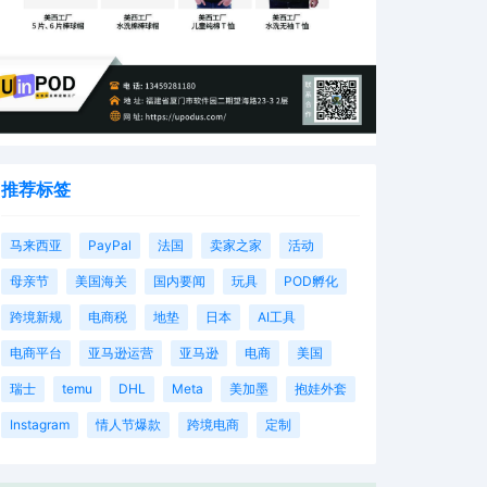
推荐标签
马来西亚
PayPal
法国
卖家之家
活动
母亲节
美国海关
国内要闻
玩具
POD孵化
跨境新规
电商税
地垫
日本
AI工具
电商平台
亚马逊运营
亚马逊
电商
美国
瑞士
temu
DHL
Meta
美加墨
抱娃外套
Instagram
情人节爆款
跨境电商
定制