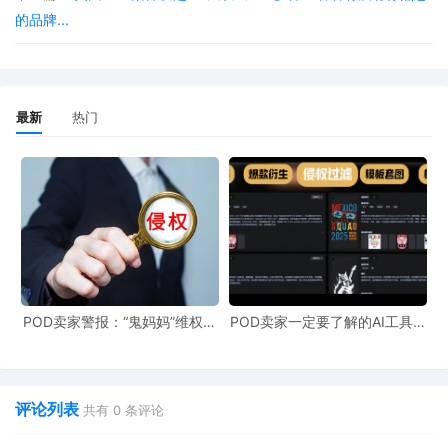
（1）未经通知而签发。
法院可在未向对方当事人或其律
的品牌...
师发出书面或口头通知的情况下签发临时限制令，但必须
满足以下条件：
最新
热门
（A）在宣誓书或者经核实的起诉状中，有明确的事实证
明，在对方当事人陈述意见之前，申请人将遭受即时且无
法弥补的损害、损失或伤害；
（B）申请方律师已书面证明为送达通知所做的各项努
力，并说明无需送达通知的理由。
POD卖家警报：“鬼妈妈”维权致
POD卖家一定要了解的AI工具，
（2）内容与有效期。
所有未经通知签发的临时限制令均
961店冻结，速上POD123避
快速搞定爆款图案衍生到TRO审
险！
查
须包含以下内容：签发日期和时间；详细说明所涉损害及
不可修复性原因；阐明未经通知即签发命令的理由。此
评论列表
共有
0
条评论
外，该命令须立即提交书记官办公室，并记入案卷。该命