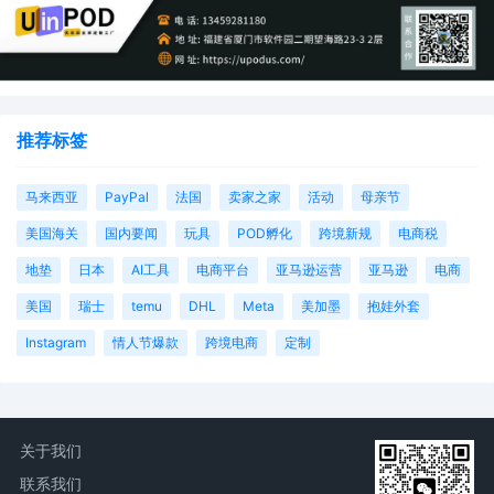
库存被锁定，发货与移除订单的操作受限；同时面临严重财务中
断，难以维持业务正常运营。
推荐标签
商品列表被删除，TRO中提及的产品将从店铺页面下架。
马来西亚
PayPal
法国
卖家之家
活动
母亲节
账户可能被暂停，若反复遭遇TRO或对TRO不作为，甚至可能被
美国海关
国内要闻
玩具
POD孵化
跨境新规
电商税
亚马逊永久移除；若未立即采取应对措施，还可能造成严重经济
地垫
日本
AI工具
电商平台
亚马逊运营
亚马逊
电商
损失。
美国
瑞士
temu
DHL
Meta
美加墨
抱娃外套
Instagram
情人节爆款
跨境电商
定制
TRO的发布通常无提前通知，亚马逊卖家往往在账户被冻结后，
才知晓自己涉及相关诉讼。
关于我们
联系我们
04