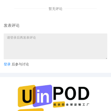
令自签发之日起生效，有效期不得超过法院设定的14天期
限——有正当理由的，法院可将有效期延长14天；对方当
暂无评论
事人同意延长更长期限的，亦得延长。延长有效期的理由
须记入案卷。
发表评论
（3）加快初步禁令听证程序
。若该禁令未经通知即已签
发，申请人必须尽快安排初步禁令听证会，其优先级仅次
于同类型的旧案听证会，高于其他所有事项。在听证会
上，获得禁令的一方必须提出动议；若未提出，则法院应
登录
后参与讨论
撤销该禁令。
（4）撤销申请。
对方当事人可在向获得该命令的当事人
发出2天通知后（法院也可设定更短的通知期限），出庭
申请撤销或修改该临时限制令。法院须根据司法公正的要
求，尽快审理并裁决该申请。