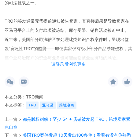
的司法挑战之一。
TRO
的签发通常无需提前通知被告卖家，其直接后果是导致卖家在
亚马逊平台上的支付款项被冻结、库存受限、销售活动被迫中止。
近年来，美国部分司法辖区在处理此类知识产权案件时，呈现出签
发“宽泛性TRO”的趋势——即便卖家仅有极小部分产品涉嫌侵权，其
整个亚马逊账户的资金与业务也可能面临被全面冻结的风险。
请登录后浏览更多
01
TRO针对亚马逊卖家的法律依据
本文分类：
TRO新闻
本文标签：
TRO
亚马逊
跨境电商
依据美国《
联邦民事诉讼规则
》第65条条款，临时限制
上一篇 >
都是版权纠纷！至少 54 + 店铺被发起 TRO，跨境卖家紧
令的规定如下：
急自查
下一篇 >
美国TRO案件发起 10天发出100多件！看看有没有你熟悉