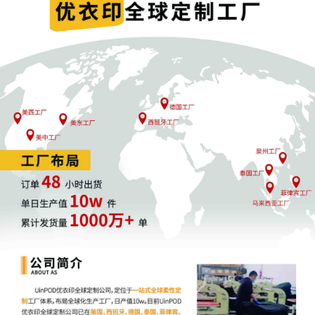
02
亚马逊卖家遭遇TRO的常见触发原因
商标或版权侵权索赔。
品牌声称卖家未经授权使用其徽标、商品
名称或图片；许多亚马逊卖家在商品中使用库存照片或提及品牌
名称，从而引发法律诉讼。
销售灰色市场或未经授权的产品。
部分品牌方认为，从国际市场
进口的产品不应在美国销售；尽管“首销原则”对经销商有保护作
用，但品牌方仍会起诉第三方卖家，以限制产品分销范围。
针对亚马逊卖家的虚假指控。
一些品牌错误地指控亚马逊卖家销
售假冒产品；尤其对于无法提供直接供应商文件的卖家，更容易
受到此类指控。