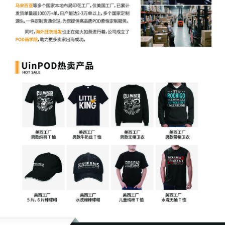
分销纠纷。
部分品牌方通过提交TRO，阻止第三方卖家转售其产
品。
宽泛性TRO冻结卖家全部资产。
伊利诺伊州北区、纽约南区等法
院常冻结卖家整个亚马逊账户——即便账户中仅有一小部分库存
存在侵权争议。
03
TRO对亚马逊卖家账户及业务的实际影响
对于亚马逊卖家来说，TRO可能会导致：
亚马逊账户被冻结，无法收款且不能开展新销售活动。