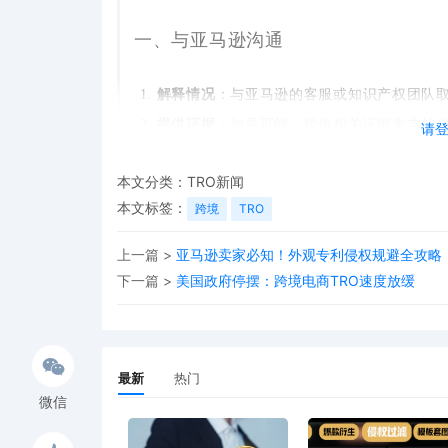
一、与亚马逊沟通
解释情况
：与亚马逊的客服或知识产权团队
提供证据
：如果可能，提供相关证据来支持
请
请求恢复账号
：如果您已经删除了被投诉的li
本文分类：
TRO新闻
账号。
本文标签：
跨境
TRO
二、寻求专业法律帮助
上一篇 >
亚马逊卖家必知！外观专利侵权规避全攻略
下一篇 >
美国政府停摆：跨境电商TRO速度放缓
咨询律师
：如果您无力应诉，可以寻求专业
的风险和可能的法律后果。
准备证据材料
：在律师的指导下，准备充分
最新
热门
考虑和解
：如果律师认为和解是可行的方案
微信
三、利用亚马逊的专利中立评估程序