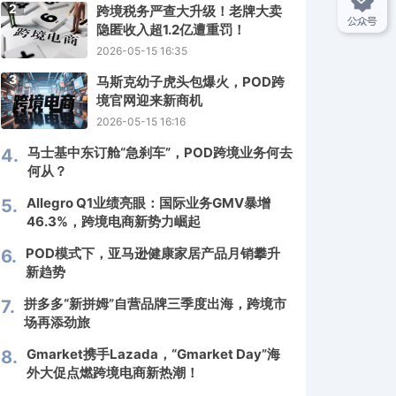
2
跨境税务严查大升级！老牌大卖
隐匿收入超1.2亿遭重罚！
2026-05-15 16:35
3
马斯克幼子虎头包爆火，POD跨
境官网迎来新商机
2026-05-15 16:16
马士基中东订舱“急刹车”，POD跨境业务何去
4.
何从？
Allegro Q1业绩亮眼：国际业务GMV暴增
5.
46.3%，跨境电商新势力崛起
POD模式下，亚马逊健康家居产品月销攀升
6.
新趋势
拼多多“新拼姆”自营品牌三季度出海，跨境市
7.
场再添劲旅
Gmarket携手Lazada，“Gmarket Day”海
8.
外大促点燃跨境电商新热潮！