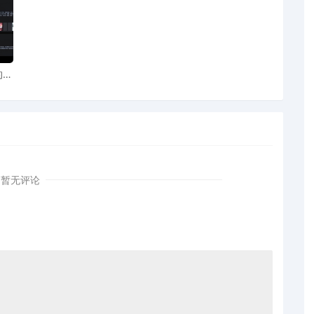
专利权人提供了一种简单、低成本且有效的维权方式，卖家
下：
AI
图案
中立评估协议》，并列出您认为被对方错误指控侵权的亚马
需在收到邮件后3周内回复。
支付评估费用（通常为4000美元），并参与评估过程。
行裁决。无论结果如何，您都应尊重并接受评估结果。如果
暂无评论
提出上诉。
以下预防措施：
利检索，确认所选产品是否已存在相关专利。