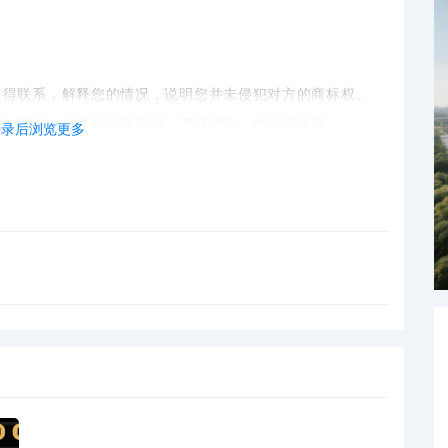
取得联系，解释您的情况，说明您并未侵犯对方的商标权。
您的观点，如商标注册证书、产品图片、销售记录等。
登录后浏览更多
sting，并且确信自己没有侵权，可以请求亚马逊恢复您的
律师的帮助。律师可以为您提供法律建议，帮助您评估案件
的证据和材料，以应对可能的法律诉讼。
，您可以考虑与对方进行协商，达成和解协议。