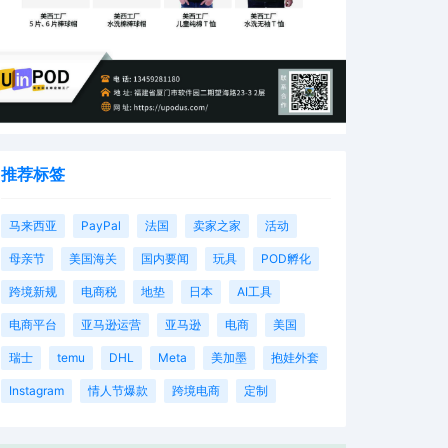
推荐标签
马来西亚
PayPal
法国
卖家之家
活动
母亲节
美国海关
国内要闻
玩具
POD孵化
跨境新规
电商税
地垫
日本
AI工具
电商平台
亚马逊运营
亚马逊
电商
美国
瑞士
temu
DHL
Meta
美加墨
抱娃外套
Instagram
情人节爆款
跨境电商
定制