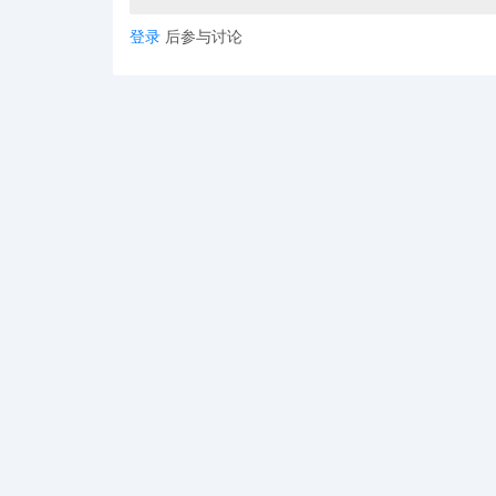
登录
后参与讨论
合规审查
：确保产品描述、图片等信息合法
六、应对“专利流氓”的策略
保持冷静
：面对“专利流氓”的投诉，保持冷
收集证据
：积极收集相关证据来支持您的观
寻求法律支持
：咨询专业律师，了解自己的