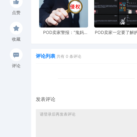
点赞
亚马逊推出了“专利中立评估程序”，该程序为
可考虑利用该程序来快速解决纠纷。具体流程如
POD卖家警报：“鬼妈
POD卖家一定要了解的
妈”维权致961店冻结，速
工具，快速搞定爆款
提交协议
：向亚马逊提交《亚马逊实用专利
收藏
上POD123避险！
衍生到TRO审查
逊条码ASINS。
评论列表
共有
0
条评论
等待回复
：亚马逊会将协议发送给对方，对方
评论
参与评估
：如果双方同意进行评估，您将需要
接受结果
：评估者将根据双方提交的证据进
任何一方对评估结果不满，均可向相关机构
发表评论
五、加强预防措施
为了避免未来的商标、专利侵权纠纷，可以采取
专利检索
：在选品和上架前，进行全面的专