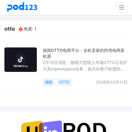
Togg
navig
otto
热度: 1
德国OTTO电商平台：全欧卖家的跨境电商新
机遇
2月10日消息，德国大型线上市场OTTO正在扩
大其marketplace业务，首次向整个欧盟的卖
家开放平台准入。此前，平台仅允许拥有德国
增值税号并在德国注册的商家入驻。OTTO目
2026年02月11日
德国
OTTO
前拥有约1170万活跃客户和超过1800万件商
品，过去一年，市场合作伙伴数量增长了
33%，第三方卖家贡献了约三分之一的收入。
随着对欧洲增值税号的支持、扩展“了解你的客
户”审核至整个欧盟，以及即将支持跨境付款功
能，非德国商家