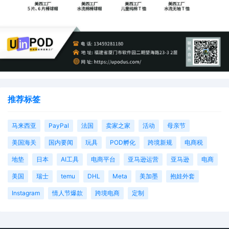
推荐标签
马来西亚
PayPal
法国
卖家之家
活动
母亲节
美国海关
国内要闻
玩具
POD孵化
跨境新规
电商税
地垫
日本
AI工具
电商平台
亚马逊运营
亚马逊
电商
美国
瑞士
temu
DHL
Meta
美加墨
抱娃外套
Instagram
情人节爆款
跨境电商
定制