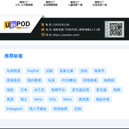
推荐标签
马来西亚
PayPal
法国
卖家之家
活动
母亲节
美国海关
国内要闻
玩具
POD孵化
跨境新规
电商税
地垫
日本
AI工具
电商平台
亚马逊运营
亚马逊
电商
美国
瑞士
temu
DHL
Meta
美加墨
抱娃外套
Instagram
情人节爆款
跨境电商
定制