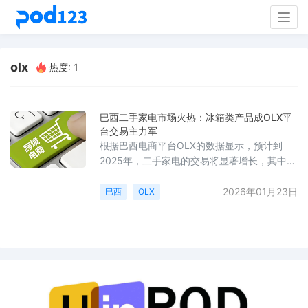
Togg
navig
olx
热度: 1
巴西二手家电市场火热：冰箱类产品成OLX平
台交易主力军
根据巴西电商平台OLX的数据显示，预计到
2025年，二手家电的交易将显著增长，其中冰
箱和制冷设备将占据主导地位。在1月至11月期
间，这类产品占二手家电总销量的41.8%。炉
2026年01月23日
巴西
OLX
灶和灶具以21%的市场份额位列第二，空调设
备的占比为14.4%。分析认为，家庭必需品的
持续需求使其成为二手市场最活跃的交易品
类，经济实惠和额外收入的产生是主要驱动因
素。在用户的搜索行为中，冰箱和制冷设备同
样以44%的比例领先，空