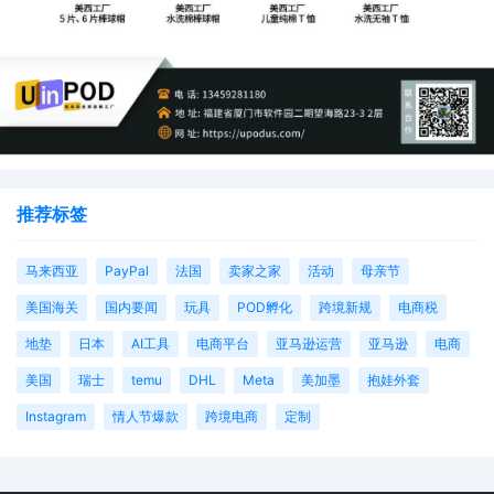
推荐标签
马来西亚
PayPal
法国
卖家之家
活动
母亲节
美国海关
国内要闻
玩具
POD孵化
跨境新规
电商税
地垫
日本
AI工具
电商平台
亚马逊运营
亚马逊
电商
美国
瑞士
temu
DHL
Meta
美加墨
抱娃外套
Instagram
情人节爆款
跨境电商
定制