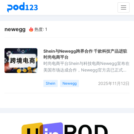
Togg
navig
newegg
热度: 1
Shein与Newegg跨界合作 千款科技产品进驻
时尚电商平台
时尚电商平台Shein与科技电商Newegg宣布在
美国市场达成合作，Newegg官方店已正式入
驻Shein平台，并上线超过1000款科技产品，
涵盖游戏笔记本、超薄本、耳机及PC组件等多
2025年11月12日
Shein
Newegg
个品类。双方以“时尚×科技”为切入点，
Newegg将负责提供PC组件与电竞周边产品及
专业选品能力，而Shein则通过其庞大的时尚用
户基础进行流量分发和场景化展示。这一合作
背景基于Euromonitor 2025年研究