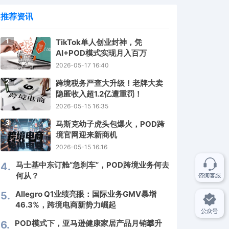
推荐资讯
1
TikTok单人创业封神，凭
AI+POD模式实现月入百万
2026-05-17 16:40
2
跨境税务严查大升级！老牌大卖
隐匿收入超1.2亿遭重罚！
2026-05-15 16:35
3
马斯克幼子虎头包爆火，POD跨
境官网迎来新商机
2026-05-15 16:16
马士基中东订舱“急刹车”，POD跨境业务何去
4.
何从？
Allegro Q1业绩亮眼：国际业务GMV暴增
5.
46.3%，跨境电商新势力崛起
POD模式下，亚马逊健康家居产品月销攀升
6.