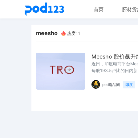
首页
胚材货
meesho
热度: 1
Meesho 股价飙升约
近日，印度电商平台Mee
每股193.5卢比的日
的情况下，此次股价的上
幅延续了Meesho上
pod选品圈
印度
创始团队的个人财富也