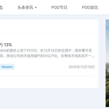
盘
头条资讯
POD节日
POD踩坑
 13%
sho的股价上涨了约13%。在12月15日的交易中，股价攀升至
内新高，推动公司的市值突破约850亿卢比。在整体市场表现不一
升反映出投资者对Meesho未来增长前景的强烈信心。这波涨
市以来的积极表现，自上市以来，其股价从发行价稳步上升，同时
2025年12月19日
Meesho
随之增长。市场分析师指出，此现象表明了强劲的市场需求