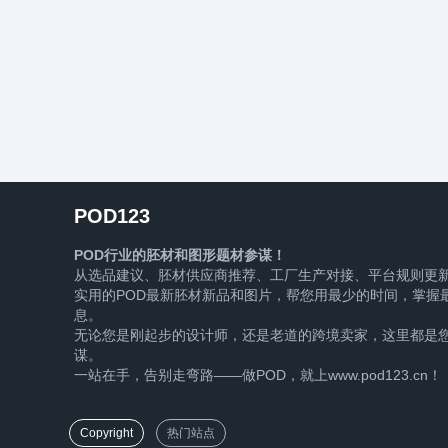
POD123
POD行业的胚材和图形题材参谋！
从选品建议、胚材供应商推荐、工厂生产对接、平台规则更
实用的POD最新胚材新品和图片，帮您用最少的时间，掌握最
息。
无论您是刚起步的设计师，还是老道的跨境卖家，这里都是您
谋。
一站在手，告别走弯路——做POD，就上www.pod123.cn！
Copyright
热门站点