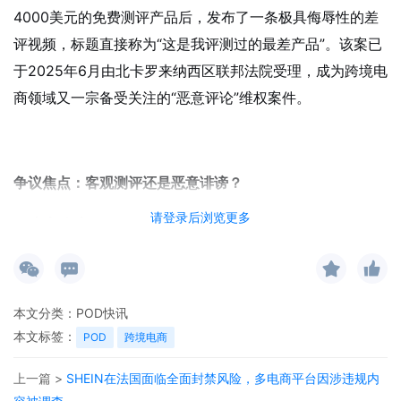
4000美元的免费测评产品后，发布了一条极具侮辱性的差
评视频，标题直接称为“这是我评测过的最差产品”。该案已
于2025年6月由北卡罗来纳西区联邦法院受理，成为跨境电
商领域又一宗备受关注的“恶意评论”维权案件。
争议焦点：客观测评还是恶意诽谤？
请登录后浏览更多
卖家陈述
：Vulcan向被告免费提供其标志性产品TALOS
多功能健身器械用于测评，并在被告反馈组装问题后积极
响应，提供更换电缆等解决方案。
视频内容
：被告发布的12分钟视频以“TALOS被扔进燃烧
本文分类：
POD快讯
垃圾桶”开场，指责产品为“一堆垃圾”，并罗列电缆松
本文标签：
POD
跨境电商
弛、滑轮不当、说明不全、设计缺陷等多类问题。
上一篇 >
SHEIN在法国面临全面封禁风险，多电商平台因涉违规内
传播影响
：视频在YouTube获超7万次播放、500余条评