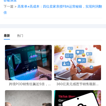
容被调查
论，多数观众赞其“诚实”，但Vulcan指出视频中存在大量
下一篇 >
高客单≠高成本：四位卖家亲授FBA运营秘籍，实现利润翻
倍
虚假与误导信息，严重损害品牌声誉并导致直接销售损
失。
最新
热门
诉讼核心：四大法律条款支撑维权主张
Vulcan依据以下法律提出诉讼请求：
《兰哈姆法》第43条
——针对被告虚假陈述与商业诋毁
北卡罗来纳州诽谤法
——追究其不实言论对商誉的损害
州不正当竞争法
与
普通法不正当竞争
——指控其为实现商
跨境POD销售狂飙近5倍，
360亿美元感恩节销售额新纪
POD123助力卖家快速入局
录，POD123网站引领卖家爆单
业利益故意贬损竞争对手
新风潮！
诉讼请求包括
：