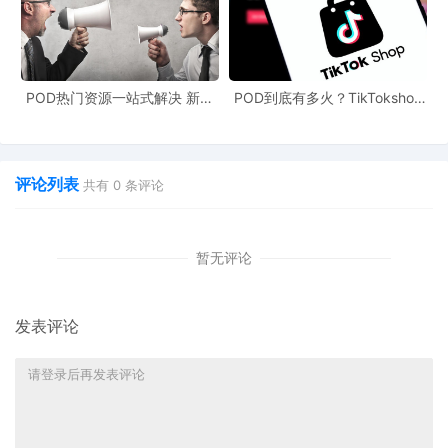
禁止视频继续传播
强制被告发布更正声明
赔偿实际损失（要求三倍赔偿）
POD热门资源一站式解决 新手
POD到底有多火？TikTokshop
也能快速掌握行业资讯
双11狂揽920万单
支付惩罚性赔偿及诉讼相关费用
评论列表
共有
0
条评论
案件背景与行业启示
暂无评论
Advanced Fitness Concepts是一家由退伍军人全资经营
的小型企业，成立17年来以高质量健身设备积累稳定口碑，
发表评论
其TALOS器械在
Reviews.io
上拥有超3400条好评，平均评
分达4.8星。被告Adrian Gluck则是一家专注健身产品测评
的内容机构主理人，与Rogue Fitness、Rep Fitness等多个
品牌存在推广合作。