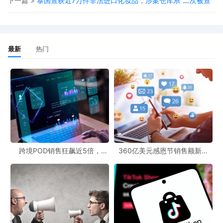
下一篇 >
泰国查获近7万件非法进口化妆品，涉案仓库系“二次被查”
流体系，进而提升其运营效率与市场竞争力。
技术驱动效率，六年实现物流网络规模化跃升
最新
热门
亚马逊在巴西的运营体系中深度整合了自动化与AI技术，其
中部分解决方案由本地团队自主研发，以更精准地适配区域
市场特性。得益于此，亚马逊在过去六年中实现了物流体系
的跨越式发展：
物流中心数量从
1个
迅速扩展至
超过250个
；
单个中心建设周期大幅缩短
77%
；
跨境POD销售狂飙近5倍，
360亿美元感恩节销售额新纪
平台可选商品从
100万种
激增至
1.8亿种
，其中2024年即
POD123助力卖家快速入局
录，POD123网站引领卖家爆单
新风潮！
新增3000万种，自1月以来增长超
20%
。
强化市场承诺，构建可持续电商生态
目前，亚马逊在巴西已部署数千名员工与先进技术设施协同