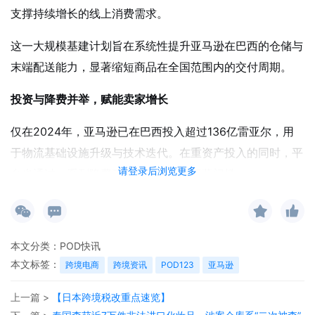
支撑持续增长的线上消费需求。
这一大规模基建计划旨在系统性提升亚马逊在巴西的仓储与
末端配送能力，显著缩短商品在全国范围内的交付周期。
投资与降费并举，赋能卖家增长
仅在2024年，亚马逊已在巴西投入超过136亿雷亚尔，用
于物流基础设施升级与技术迭代。在重资产投入的同时，平
请登录后浏览更多
台也通过一系列降费政策降低卖家的运营门槛：
“亚马逊物流配送服务”（FBA）
在2025年12月前向卖家
免费开放；
本文分类：
POD快讯
“亚马逊配送服务”（DBA）
与
“FBA Onsite”
等项目的
本文标签：
跨境电商
跨境资讯
POD123
亚马逊
使用成本也同步下调。
上一篇 >
【日本跨境税改重点速览】
这些举措旨在帮助更多本地及国际卖家融入亚马逊的高效物