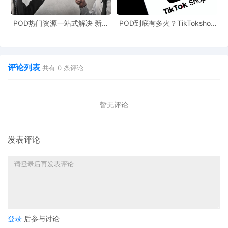
运作，其物流网络直接支持着超过
10万名合作卖家
。通过
POD热门资源一站式解决 新手
POD到底有多火？TikTokshop
FBA、DBA等项目，不同规模的创业者得以借助亚马逊的全
也能快速掌握行业资讯
双11狂揽920万单
球资源，有效扩展业务并触达更广泛的消费群体。
此次大规模物流扩张，不仅体现了亚马逊对巴西这一重要战
评论列表
共有
0
条评论
略市场的长期承诺，也通过基础设施与技术赋能，持续推动
着当地电商生态的良性发展。
暂无评论
发表评论
登录
后参与讨论