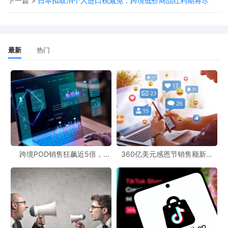
下一篇 >
日本拟取消个人进口税减免，跨境低价商品红利期将尽
“New & Notable”并非由人工审核，而是基于亚马逊的一套
算法模型。系统主要从以下几个维度判断新品是否“值得关
注”：
最新
热门
产品创新度
：外观、功能或定位是否具备差异化，能否引
领或契合当前市场趋势。
类目竞争力
：与同类商品相比，是否拥有独特的卖点或价
值主张。
早期数据表现
：初期的点击率、转化率、评价增长等核心
指标是否健康且呈上升趋势。
跨境POD销售狂飙近5倍，
360亿美元感恩节销售额新纪
POD123助力卖家快速入局
录，POD123网站引领卖家爆单
换言之，只要你的新品在系统眼中“潜力值”足够高，无论是
新风潮！
自营还是第三方卖家，都有机会获此标签。
三、实战指南：如何系统性地提高获标概率？
虽然标签的最终分配权在系统，但你可以通过精细化运营，