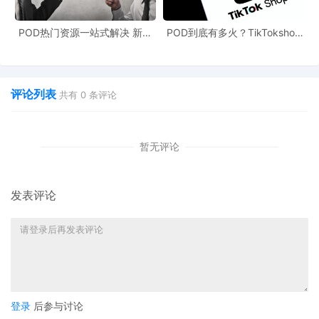
极大提高被“选中”的几率。
POD热门资源一站式解决 新手
POD到底有多火？TikTokshop
也能快速掌握行业资讯
双11狂揽920万单
1. 精准上新，打好基础
避免一次性铺货过多新品，建议集中资源主推
3-5款
。
评论列表
共有
0
条评论
确保每一款都具备高质量主图、精编五点描述和完整的
A+页面，从视觉上建立专业感。
暂无评论
2. 强化差异化，突出卖点
在标题和描述中，巧妙融合类目核心搜索词，并
明确标
发表评论
新
。
即使是微小的功能升级或设计改良，只要优于竞品，就应
作为核心卖点突出展示。
3. 引爆冷启动，制造数据曲线
登录
后参与讨论