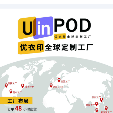
上架7天内
是黄金窗口期，建议采用组合广告策略：
SP广告
：抢占关键词排名，拉动初期曝光与点击。
视频广告
：提升转化率，直观展示产品优势。
Vine评论计划
：快速获取高质量可信评论，解决信任
难题。
目标是让系统在短期内捕捉到产品数据（点击率、转化
率、加购率）的
持续增长曲线
。
4. 数据监控，动态优化
新品上架后，需每日追踪核心指标走势。一个稳定向上的
数据表现，是向系统证明“我是一款正在崛起的潜力股”的
最有力信号。
四、获标之后：如何最大化红利窗口期？
获得标签只是一个开始，而非终点。标签的有效期通常为