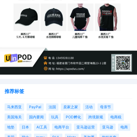
奏，在每个细节上做得比对手更出色
。
当系统开始向你倾斜流量时，你的新品便有机会从“默默无
闻”一跃成为“类目黑马”。机会窗口已经开启，你，准备好了
吗？
推荐标签
马来西亚
PayPal
法国
卖家之家
活动
母亲节
美国海关
国内要闻
玩具
POD孵化
跨境新规
电商税
地垫
日本
AI工具
电商平台
亚马逊运营
亚马逊
电商