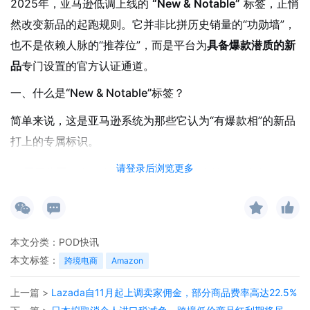
2025年，亚马逊低调上线的
“New & Notable”
标签，正悄
然改变新品的起跑规则。它并非比拼历史销量的“功勋墙”，
也不是依赖人脉的“推荐位”，而是平台为
具备爆款潜质的新
品
专门设置的官方认证通道。
一、什么是“New & Notable”标签？
简单来说，这是亚马逊系统为那些它认为“有爆款相”的新品
打上的专属标识。
请登录后浏览更多
展示位置
：出现在商品前台页面、搜索结果及分类页面。
核心价值
：带有该标签的商品将获得更高的曝光权重与点
击信任，是系统级的“潜力认证”。
本文分类：
POD快讯
定位差异
：它与综合表现的
不同，更聚
Amazon’s Choice
本文标签：
跨境电商
Amazon
焦于
新品阶段
的成长性，是平台对新品潜力的早期投资。
二、标签获取逻辑：亚马逊看好什么样的新品？
上一篇 >
Lazada自11月起上调卖家佣金，部分商品费率高达22.5%