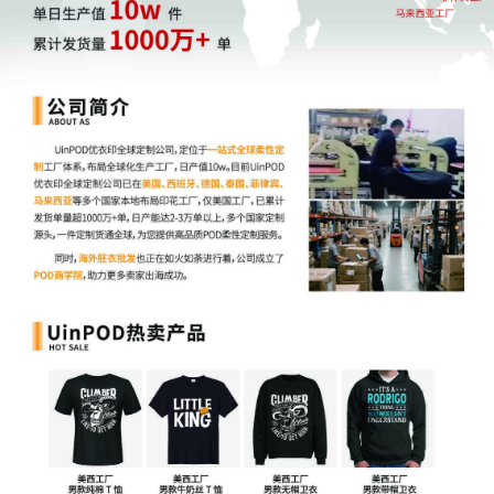
14至30天
，你必须在此期间巩固优势，将流量势能转化为
长期排名。
维持稳定
：避免在此期间断货或频繁、大幅提价，这会导
致系统重新评估产品状态。
慎用改价
：稳定价格是维持权重和消费者信任的关键。
广告加码
：获得标签后，应适时提高SB品牌广告预算，
抢占搜索首屏位置，并在品牌旗舰店首页设置“New &
Notable”产品专区，集中引流。
站外联动
：在社交媒体、红人内容中强调“亚马逊官方推
荐新品”的背书，利用站外流量反哺站内排名，形成增长
飞轮。
“New & Notable”为新品提供了一条绕过纯竞价排名的“快
车道”。你无需盲目砸钱，但必须
精准把握新品期的运营节