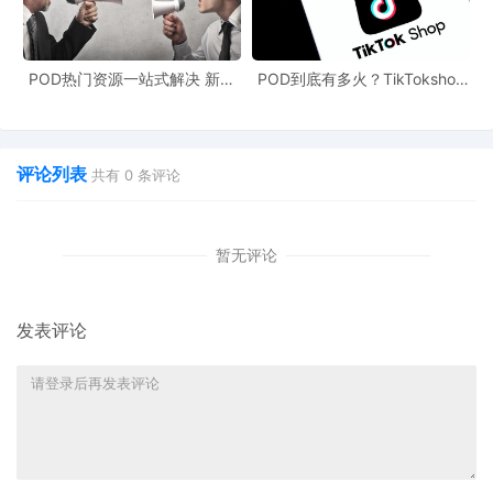
罪。魏某被判处有期徒刑三年，缓刑四年，并处罚金人民币二万
元。
POD热门资源一站式解决 新手
POD到底有多火？TikTokshop
这一案例给跨境电商从业者敲响了警钟。当遇到不公正的对待时，
也能快速掌握行业资讯
双11狂揽920万单
千万不能用牺牲自己的方式去反击。就像之前咨询问题的那位运
营，如果采取类似报复方式，可能也会面临同样的结局。
评论列表
共有
0
条评论
在跨境电商这个充满机遇与挑战的行业，从业者难免会遇到各种问
题和挫折。但我们应该明白，让自己变得更加强大才是唯一的应对
暂无评论
之路。正如杨绛所说：“所谓见过世面，不是去某个高级餐厅吃个
饭，也不是去世界各地旅行了一圈，而是当各种人性在你面前徐徐
发表评论
展开的时候，你的那份宁静与坦然。”当有人负了你，向前看，提升
自己的实力，换个地方或许会有更好的发展。对于那些“卸磨杀驴”的
老板，早点离开说不定也是一件好事。