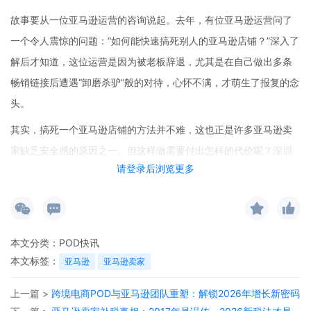
故事要从一位亚马逊运营的咨询说起。去年，有位亚马逊运营问了
一个令人震惊的问题：“如何能快速搞死别人的亚马逊店铺？”深入了
解后才知道，这位运营是因为被老板辞退，尤其是在自己做出多条
畅销链接后遭遇“卸磨杀驴”般的对待，心怀不满，才萌生了报复的念
头。
其实，搞死一个亚马逊店铺的方法并不难，这也正是许多亚马逊卖
家缺乏安全感的原因之一。但这样做需要付出怎样的代价呢？深圳
请登录后浏览更多
龙华发布的一则案例就给出了惨痛的答案。
这位深圳的亚马逊运营魏某，两年前入职了一家工厂型跨境电商公
司，负责运营公司在北美站和欧洲站的亚马逊店铺，公司主营箱包
类和美妆类产品。入职一段时间后，老板余某认为魏某工作能力不
本文分类：
POD快讯
达标，在公司微信群里批评了他，双方因此发生激烈争执，魏某随
本文标签：
亚马逊
亚马逊卖家
后提出离职。
上一篇 >
跨境电商POD与亚马逊团队重塑：解锁2026年增长新密码
然而，事情并未就此结束。魏某辞职后越想越气，利用自己保留的