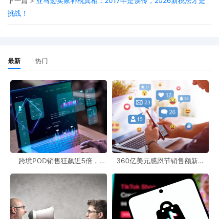
下一篇 >
亚马逊卖家补税真相：2017年是误传，2026新税法才是
公司店铺密码，多次通过防关联浏览器进入公司网店的亚马逊后
挑战！
台，恶意设置大量2折coupon优惠券。更糟糕的是，公司其他运营
之前已经设置了8折优惠券，两者叠加后，买家几乎可以实现“零元
购”。此外，魏某还修改了网店的广告费金额，导致广告费大增。
最新
热门
老板余某很快发现公司亚马逊店铺订单异常，余额从盈利转为亏
损。查看店铺设置后，发现了魏某的恶意操作，果断选择报警。经
警方查实，公司亚马逊店铺在北美站的商品损失合计超过325453.4
元，在多个国家亚马逊平台的广告费损失合计42640.91元，直接损
失总计368094.31元。此外，还造成了如品牌注册费、欧洲VAT税
号、德国包装法注册费等间接损失，合计99003.90元。
跨境POD销售狂飙近5倍，
360亿美元感恩节销售额新纪
最终，民警在广东省东莞市将魏某抓获归案。魏某家属代为赔偿了
POD123助力卖家快速入局
录，POD123网站引领卖家爆单
新风潮！
公司43万元，公司对魏某的行为表示了谅解。但深圳市龙华区人民
法院审理后认为，魏某违反国家规定，侵入计算机信息系统并实施
非法控制，情节特别严重，其行为已构成非法控制计算机信息系统