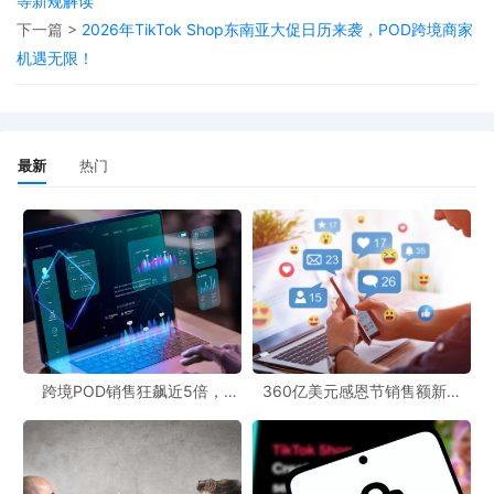
等新规解读
下一篇 >
2026年TikTok Shop东南亚大促日历来袭，POD跨境商家
机遇无限！
最新
热门
此次碳关税扩围，涉及多个品类，卖家们需重点关注：
1. **汽车及部件**：草案特别针对铝合金/钢材重量占比超过50%的
汽车相关产品。无论是零件，还是车身框架、发动机部件等汽配产
跨境POD销售狂飙近5倍，
360亿美元感恩节销售额新纪
品，未来都可能面临高额碳税。
POD123助力卖家快速入局
录，POD123网站引领卖家爆单
新风潮！
2. **家用电器**：钢/铝外壳及部件重量占比超过30%的产品受影
响，如洗衣机、冰箱等。产品的“绿色”程度将直接影响其价格竞争