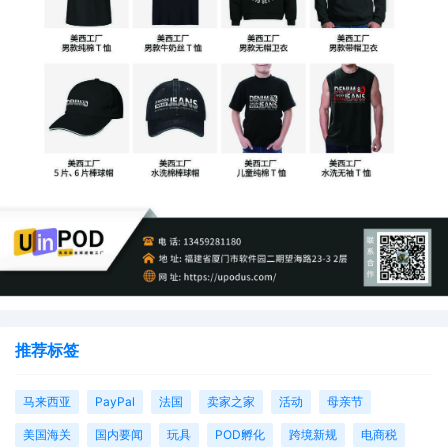
建议各位卖家朋友们尽快从以下几个方面着手自查：
1. **立即自查产品线**：马上盘点在售和待开发产品，特别是汽车
推荐标签
配件、家电、五金工具等品类，评估其钢、铝等材料的占比，判断
是否属于高风险范围。
马来西亚
PayPal
法国
卖家之家
活动
母亲节
美国海关
国内要闻
玩具
POD孵化
跨境新规
电商税
2. **重塑“绿色”供应链**：积极与上游工厂沟通，了解其生产工艺的