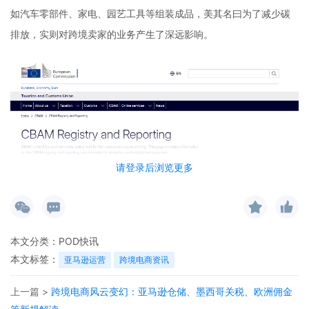
如汽车零部件、家电、园艺工具等组装成品，美其名曰为了减少碳
排放，实则对跨境卖家的业务产生了深远影响。
请登录后浏览更多
欧盟碳关税全称为欧盟碳边境调节机制（简称CBAM），是欧盟为防
止“碳泄漏”而设立的关税壁垒。其核心逻辑是，进口到欧盟的产品，
若生产过程中的碳排放超过欧盟标准，进口商就必须购买“碳排放证
本文分类：
POD快讯
书”来抵消，否则无法清关。此前，许多非欧盟企业将高碳原材料出
本文标签：
亚马逊运营
跨境电商资讯
口到第三国，组装成成品后再卖到欧盟，从而规避了碳关税。而本
次草案的核心就是堵上这个“下游组装”的漏洞，保护欧盟本土产业竞
上一篇 >
跨境电商风云变幻：亚马逊仓储、墨西哥关税、欧洲佣金
争力。