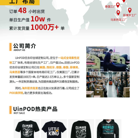
费排放额度，进口产品同样享受此减免。但此免费配额将从2026年
起逐步减少，到2034年完全取消。
3. **欧盟碳价**：与欧盟碳交易市场（EU ETS）每周的平均价格挂
钩，是动态浮动的。
4. **已支付成本**：如产品在中国已纳入碳市场并支付了碳成本，
这部分可进行抵扣，避免双重征税。
无论哪种方式，对跨境卖家而言都意味着高碳 = 高成本。碳关税将
直接叠加到采购成本和物流成本上，利润将被压缩，尤其对低毛利
的标准品冲击更大。