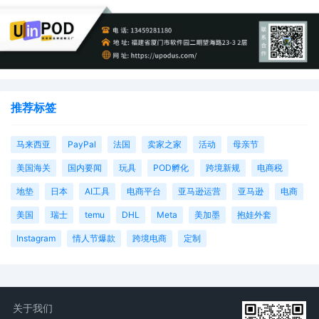
推荐标签
马来西亚
PayPal
法国
卖家之家
活动
母亲节
美国海关
国内要闻
玩具
POD孵化
跨境新规
电商税
地垫
日本
AI工具
电商平台
亚马逊运营
亚马逊
电商
美国
瑞士
temu
DHL
Meta
美加墨
抱娃外套
Instagram
情人节爆款
跨境电商
定制
关于我们