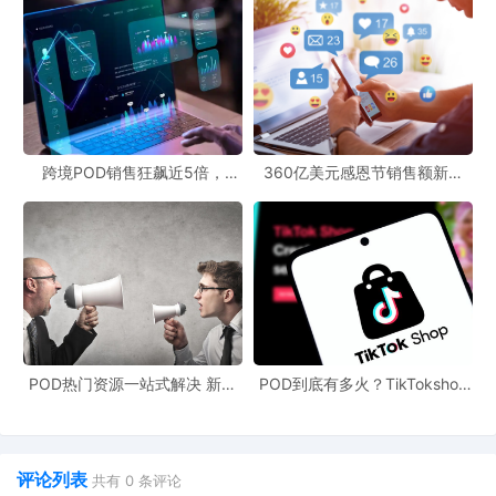
跨境POD销售狂飙近5倍，
360亿美元感恩节销售额新纪
POD123助力卖家快速入局
录，POD123网站引领卖家爆单
新风潮！
POD热门资源一站式解决 新手
POD到底有多火？TikTokshop
也能快速掌握行业资讯
双11狂揽920万单
评论列表
共有
0
条评论