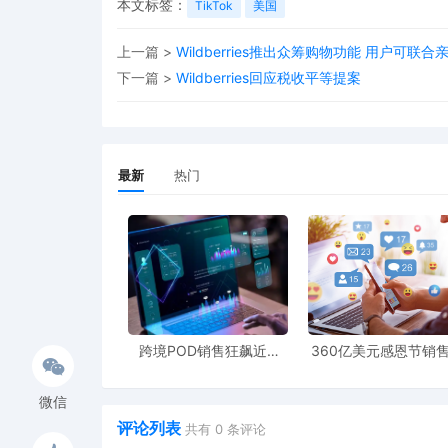
本文标签：
TikTok
美国
上一篇 >
Wildberries推出众筹购物功能 用户可
下一篇 >
Wildberries回应税收平等提案
最新
热门
跨境POD销售狂飙近5
360亿美元感恩节销
倍，POD123助力卖家快
新纪录，POD123网
速入局
领卖家爆单新风潮
微信
评论列表
共有
0
条评论