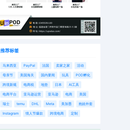
推荐标签
马来西亚
PayPal
法国
卖家之家
活动
母亲节
美国海关
国内要闻
玩具
POD孵化
跨境新规
电商税
地垫
日本
AI工具
电商平台
亚马逊运营
亚马逊
电商
美国
瑞士
temu
DHL
Meta
美加墨
抱娃外套
Instagram
情人节爆款
跨境电商
定制