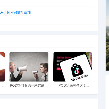
联合亲友共同支付商品款项
售额
POD热门资源一站式解决
POD到底有多火？
站引
新手也能快速掌握行业资
TikTokshop双11狂揽920
！
讯
万单