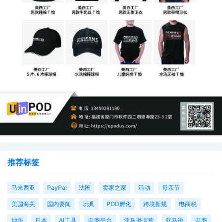
推荐标签
马来西亚
PayPal
法国
卖家之家
活动
母亲节
美国海关
国内要闻
玩具
POD孵化
跨境新规
电商税
地垫
日本
AI工具
电商平台
亚马逊运营
亚马逊
电商