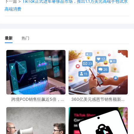
下一篇 >
TikTok正式进军奢侈品市场，推出1.1万美元高端手包试水
高端消费
最新
热门
跨境POD销售狂飙近5倍，
360亿美元感恩节销售额新纪
POD123助力卖家快速入局
录，POD123网站引领卖家爆单
新风潮！