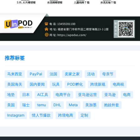
推荐标签
马来西亚
PayPal
法国
卖家之家
活动
母亲节
美国海关
国内要闻
玩具
POD孵化
跨境新规
电商税
地垫
日本
AI工具
电商平台
亚马逊运营
亚马逊
电商
美国
瑞士
temu
DHL
Meta
美加墨
抱娃外套
Instagram
情人节爆款
跨境电商
定制