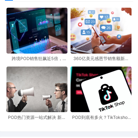
跨境POD销售狂飙近5倍，
360亿美元感恩节销售额新纪
POD123助力卖家快速入局
录，POD123网站引领卖家爆单
新风潮！
POD热门资源一站式解决 新手
POD到底有多火？TikTokshop
也能快速掌握行业资讯
双11狂揽920万单