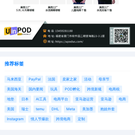
推荐标签
马来西亚
PayPal
法国
卖家之家
活动
母亲节
美国海关
国内要闻
玩具
POD孵化
跨境新规
电商税
地垫
日本
AI工具
电商平台
亚马逊运营
亚马逊
电商
美国
瑞士
temu
DHL
Meta
美加墨
抱娃外套
Instagram
情人节爆款
跨境电商
定制