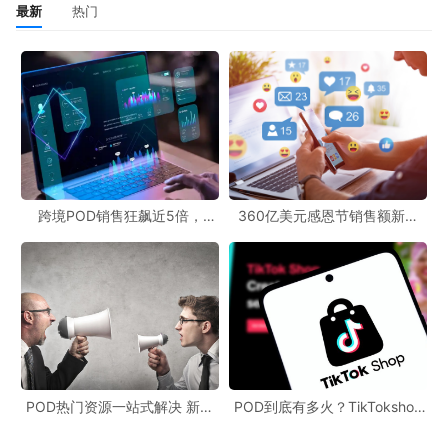
最新
热门
跨境POD销售狂飙近5倍，
360亿美元感恩节销售额新纪
POD123助力卖家快速入局
录，POD123网站引领卖家爆单
新风潮！
POD热门资源一站式解决 新手
POD到底有多火？TikTokshop
也能快速掌握行业资讯
双11狂揽920万单