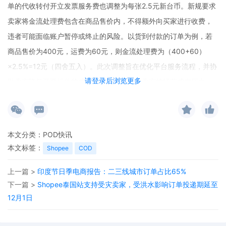
单的代收转付开立发票服务费也调整为每张2.5元新台币。新规要求
卖家将金流处理费包含在商品售价内，不得额外向买家进行收费，
违者可能面临账户暂停或终止的风险。以货到付款的订单为例，若
商品售价为400元，运费为60元，则金流处理费为（400+60）
×2.5%=12元（四舍五入）。此次调整旨在优化平台服务流程，并协
请登录后浏览更多
助卖家降低开票操作的成本，但也可能增加卖家的经营成本压力。
本文分类：
POD快讯
本文标签：
Shopee
COD
上一篇 >
印度节日季电商报告：二三线城市订单占比65%
下一篇 >
Shopee泰国站支持受灾卖家，受洪水影响订单投递期延至
12月1日