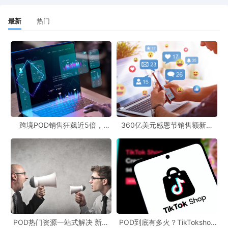
最新
热门
跨境POD销售狂飙近5倍，
360亿美元感恩节销售额新纪
POD123助力卖家快速入局
录，POD123网站引领卖家爆单
新风潮！
POD热门资源一站式解决 新手
POD到底有多火？TikTokshop