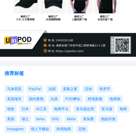
推荐标签
马来西亚
PayPal
法国
卖家之家
活动
母亲节
美国海关
国内要闻
玩具
POD孵化
跨境新规
电商税
地垫
日本
AI工具
电商平台
亚马逊运营
亚马逊
电商
美国
瑞士
temu
DHL
Meta
美加墨
抱娃外套
Instagram
情人节爆款
跨境电商
定制