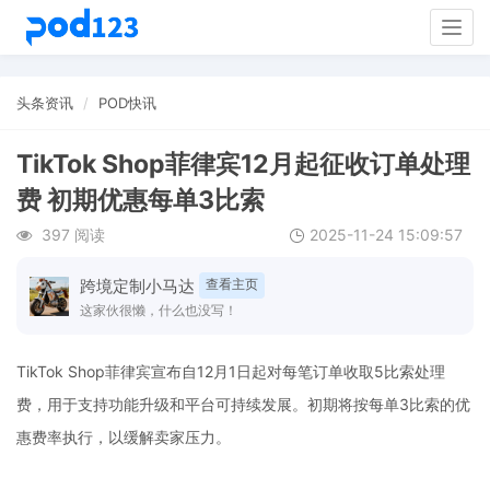
Togg
navig
头条资讯
POD快讯
TikTok Shop菲律宾12月起征收订单处理
费 初期优惠每单3比索
397 阅读
2025-11-24 15:09:57
跨境定制小马达
查看主页
这家伙很懒，什么也没写！
TikTok Shop菲律宾宣布自12月1日起对每笔订单收取5比索处理
费，用于支持功能升级和平台可持续发展。初期将按每单3比索的优
惠费率执行，以缓解卖家压力。