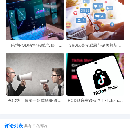
跨境POD销售狂飙近5倍，
360亿美元感恩节销售额新纪
POD123助力卖家快速入局
录，POD123网站引领卖家爆单
新风潮！
POD热门资源一站式解决 新手
POD到底有多火？TikTokshop
也能快速掌握行业资讯
双11狂揽920万单
评论列表
共有
0
条评论