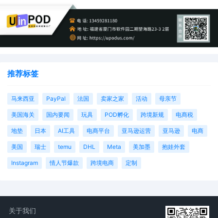
推荐标签
马来西亚
PayPal
法国
卖家之家
活动
母亲节
美国海关
国内要闻
玩具
POD孵化
跨境新规
电商税
地垫
日本
AI工具
电商平台
亚马逊运营
亚马逊
电商
美国
瑞士
temu
DHL
Meta
美加墨
抱娃外套
Instagram
情人节爆款
跨境电商
定制
关于我们