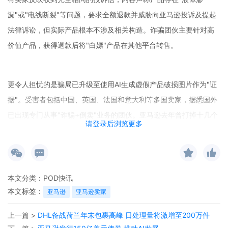
漏"或"电线断裂"等问题，要求全额退款并威胁向亚马逊投诉及提起
法律诉讼，但实际产品根本不涉及相关构造。诈骗团伙主要针对高
价值产品，获得退款后将"白嫖"产品在其他平台转售。
更令人担忧的是骗局已升级至使用AI生成虚假产品破损图片作为"证
据"。受害者包括中国、英国、法国和意大利等多国卖家，据悉国外
已出现专门从事"诈骗+倒卖"业务的团伙。亚马逊去年曾打掉十几个
请登录后浏览更多
类似团伙，但近期诈骗活动再次集中爆发。
卖家建议遇到此类情况应积极申诉，提交假图片检测报告、产品检
本文分类：
POD快讯
测报告和恶意差评截图等证据，目前已有不少卖家申诉成功。
本文标签：
亚马逊
亚马逊卖家
上一篇 >
DHL备战荷兰年末包裹高峰 日处理量将激增至200万件