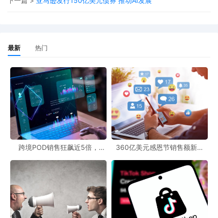
下一篇 >
亚马逊发行150亿美元债券 推动AI发展
最新
热门
跨境POD销售狂飙近5倍，
360亿美元感恩节销售额新纪
POD123助力卖家快速入局
录，POD123网站引领卖家爆单
新风潮！