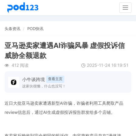
Togg
navig
头条资讯
POD快讯
亚马逊卖家遭遇AI诈骗风暴 虚假投诉信
威胁全额退款
412 阅读
2025-11-24 16:19:51
小牛谈跨境
查看主页
这家伙很懒，什么也没写！
近日大批亚马逊卖家遭遇新型AI诈骗，诈骗者利用工具爬取产品
review信息后，通过AI生成虚假投诉报告群发给多个店铺。
有卖家反映收到完全相同的投诉信，内容声称产品存在"液体渗