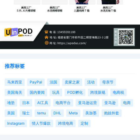
推荐标签
马来西亚
PayPal
法国
卖家之家
活动
母亲节
美国海关
国内要闻
玩具
POD孵化
跨境新规
电商税
地垫
日本
AI工具
电商平台
亚马逊运营
亚马逊
电商
美国
瑞士
temu
DHL
Meta
美加墨
抱娃外套
Instagram
情人节爆款
跨境电商
定制