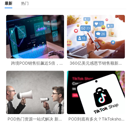
最新
热门
跨境POD销售狂飙近5倍，
360亿美元感恩节销售额新纪
POD123助力卖家快速入局
录，POD123网站引领卖家爆单
新风潮！
POD热门资源一站式解决 新手
POD到底有多火？TikTokshop
也能快速掌握行业资讯
双11狂揽920万单