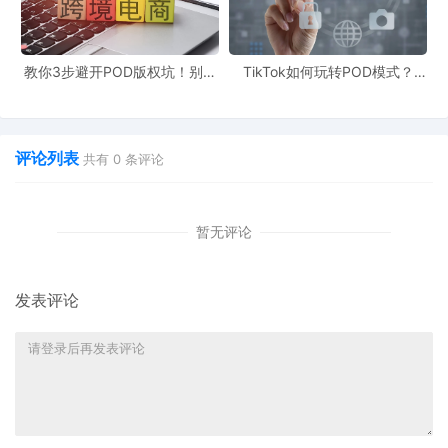
可实际，不在产品质量和营销上多下功夫，就算listings再多，也白
搭。
教你3步避开POD版权坑！别让
TikTok如何玩转POD模式？
与其搞一百个没人看的 listing，不如用心做好十个：
标题加对关键
侵权毁了你的爆款产品
90%新手栽在这3个坑
词、详情页写清痛点、主图突出使用场景。
五、忽略客户服务和履约，差评能毁掉一整年努力
评论列表
共有
0
条评论
客户售前售后服务和产品履约环节其实非常关键。
暂无评论
可有些卖家就是不重视，客户有问题找不到人解决，收到的产品质
量和描述差太远，结果就是差评不断，店铺的评分越做越低，想要
发表评论
再挽回可就难了。
六、无视财务问题，算不清账生意难以长久
定价策略、利润空间以及整体的财务状况，这些都是生意的命脉。
特别是别忽略
平台抽成、运费、退换货损耗
！