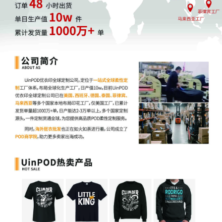
营，设计全是重型装备图案，最后压了一堆货……
做POD不是闭门造车，
先去看看同类爆款卖啥、客户评论里在吐槽
什么，比自己瞎想靠谱多了
。
九、不敢主动促单，错失销售机会
很多卖家在面对潜在客户时，总是不好意思主动去推销产品，也不
愿意和客户多互动，这样很难有订单。做生意就得大胆点，主动出
击才能抓住机会。
十、不了解POD的门道，问题频出
POD行业有很多细节需要掌握，比如和
POD供应商的合作、物流运
输的安排、客户预期的管理
等等。