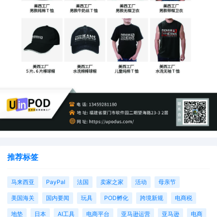
有卖家旺季时突然被供应商告知“排期满了，10天后才能印”，结果
错过促销节点；还有人没确认物流时效，客户等了20天没收到货，
直接投诉到平台。
要是这些都搞不明白，很容易出现各种问题，影响生意的正常运
转。
推荐标签
马来西亚
PayPal
法国
卖家之家
活动
母亲节
美国海关
国内要闻
玩具
POD孵化
跨境新规
电商税
地垫
日本
AI工具
电商平台
亚马逊运营
亚马逊
电商