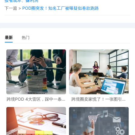
接省成本、赚利润
下一篇 >
POD圈突发！知名工厂被曝疑似卷款跑路
这样的产品很难引起客户的共鸣，自然也就卖不出去多少。
最新
热门
三、营销没效果，再好的产品也没人知道
产品上架了一大堆，销量却上不去，问题可能出在营销上。
很多卖家就是因为
营销不到位，
不懂得好好推广
，找不到对的目标
客户群体，那也只能是“酒香也怕巷子深”！
跨境POD 4大雷区，踩中一条都
跨境圈卖家慌了！一张图引爆
四、过分看重数量，忽视质量和营销
白干！
399起冻结，这些坑你千万别
踩！
部分卖家一门心思扑在增加产品listings的数量上，觉得只要数量够
多，总能有销量。