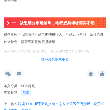
没有中招！
一、缺乏细分市场聚焦，啥都想卖却啥都卖不动
很多卖家一心想着把产品范围铺得很大，产品五花八门，设计也没
什么特色，指望买家复购更是奢望。
秉承“东边不亮西边亮”的想法，这样做POD往往是行不通。
请登录后浏览更多
其到处撒网，不如
深耕一个niche
，比如只做宠物主题的家居品，把
这个领域的目标客户服务好，反而更容易做出成绩。
本文分类：
POD踩坑
二、设计质量不过关，客户不买单！
本文标签：
POD
有些卖家为了省事，要么用那些随处可见的现成设计，要么就是匆
上一篇 >
跨境 POD 新手避坑指南：这 5 个雷区千万别踩，避开直
匆忙忙弄出来的设计，这样做出来的产品质量可想而知。