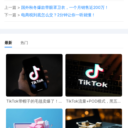
上一篇 >
国外秋冬爆款带眼罩卫衣，一个月销售近200万！
下一篇 >
电商税到底怎么交？2分钟让你一听就懂！
这个工具的作用就是帮助跨境卖家了解国外消费者当下都对什么感
最新
热门
兴趣，对选品很有帮助。
而POD卖家可以从这些高搜索的选品中，选择能进行二次图案创作
的产品，形成自己独有的商品特色。
同时合作靠谱的供应商进行一件定制一件代发，卖一件就赚取一件
利润。
UinPOD优衣印全球定制公司，已在美国，西班牙、德国、泰国、菲
律宾、马来西亚、日本、墨西哥等多个国家本地布局印花工厂，可
TikTok带帽子的毛毯卖爆了！一
TikTok流量+POD模式，黑五产
个月销售额200万
品实现年收增长275%
定制产品丰富多样，支持一件定制一件代发，确保产品品质和48小
时交货速度，为卖家提供高品质POD柔性定制服务。
来源：
https://v.douyin.com/u9jvx8CqPXc/