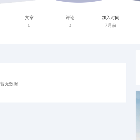
文章
评论
加入时间
0
0
7月前
暂无数据