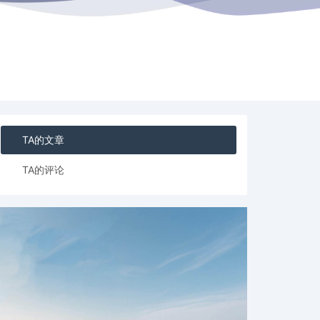
TA的文章
TA的评论