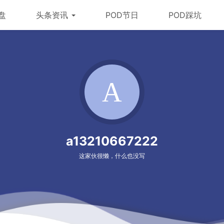
盘
头条资讯
POD节日
POD踩坑
a13210667222
这家伙很懒，什么也没写