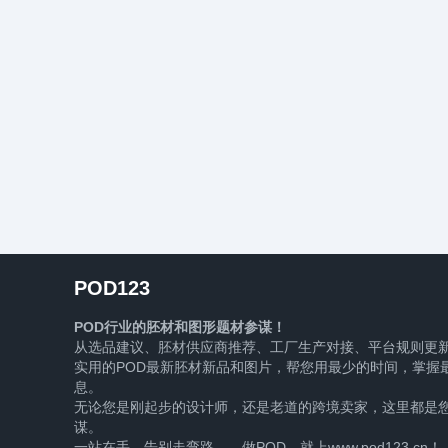
POD123
POD行业的胚材和图形题材参谋！
从选品建议、胚材供应商推荐、工厂生产对接、平台规则更
实用的POD最新胚材新品和图片，帮您用最少的时间，掌握最
息。
无论您是刚起步的设计师，还是老道的跨境卖家，这里都是您
谋。
一站在手，告别走弯路——做POD，就上www.pod123.cn！