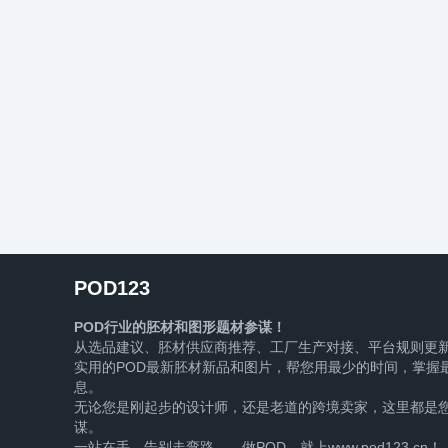
POD123
POD行业的胚材和图形题材参谋！
从选品建议、胚材供应商推荐、工厂生产对接、平台规则更
实用的POD最新胚材新品和图片，帮您用最少的时间，掌握最
息。
无论您是刚起步的设计师，还是老道的跨境卖家，这里都是您
谋。
一站在手，告别走弯路——做POD，就上www.pod123.cn！