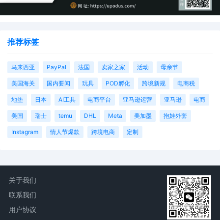
推荐标签
马来西亚
PayPal
法国
卖家之家
活动
母亲节
美国海关
国内要闻
玩具
POD孵化
跨境新规
电商税
地垫
日本
AI工具
电商平台
亚马逊运营
亚马逊
电商
美国
瑞士
temu
DHL
Meta
美加墨
抱娃外套
Instagram
情人节爆款
跨境电商
定制
关于我们
联系我们
用户协议