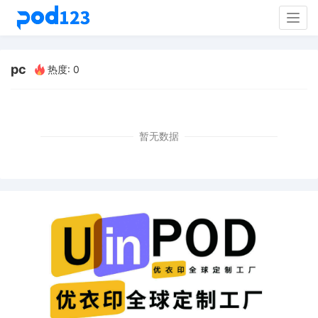
Togg
navig
pc
热度: 0
暂无数据